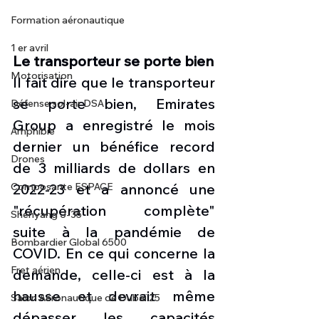
Formation aéronautique
1 er avril
Le transporteur se porte bien
Motorisation
Il fait dire que le transporteur 
se porte bien, Emirates 
Défense sol-air DSA
Group a enregistré le mois 
Amphibie
dernier un bénéfice record 
Drones
de 3 milliards de dollars en 
2022-23 et a annoncé une 
Composante ESPACE
"récupération complète" 
Shenyang J-35
suite à la pandémie de 
Bombardier Global 6500
COVID. En ce qui concerne la 
Fret aérien
demande, celle-ci est à la 
hausse et devrait même 
Salon Aéronautique de Dubaï 25
dépasser les capacités 