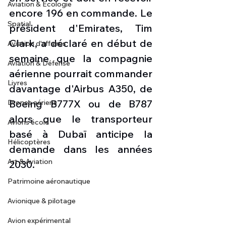
Aviation & Ecologie
encore 196 en commande. Le 
Spatial
président d'Emirates, Tim 
Clark, a déclaré en début de 
Aviation d'affaires
semaine que la compagnie 
Aviation & Défense
aérienne pourrait commander 
Livres
davantage d'Airbus A350, de 
Boeing B777X ou de B787 
Drones aériens
alors que le transporteur 
Avions école
basé à Dubaï anticipe la 
Hélicoptères
demande dans les années 
Art & Aviation
2030.
Patrimoine aéronautique
Avionique & pilotage
Avion expérimental