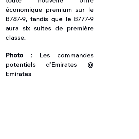
toute nouvelle offre 
économique premium sur le 
B787-9, tandis que le B777-9 
aura six suites de première 
classe.
Photo 
: Les commandes 
potentiels d’Emirates @ 
Emirates
les nouvelles de l'aviation
Boeing
Airbus
Emirates Airlines
Aviation & Tourisme