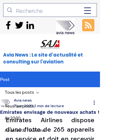
Avia News : Le site d'actualité et
consulting sur l'aviation
Post
Tous les posts
Avia news
Tous les posts
7 juin 2023
2 min de lecture
Emirates envisage de nouveaux achats !
Air2030
Emirates Airlines dispose 
d’une flotte de 265 appareils 
Aviation & Tourisme
en service et doit en recevoir 