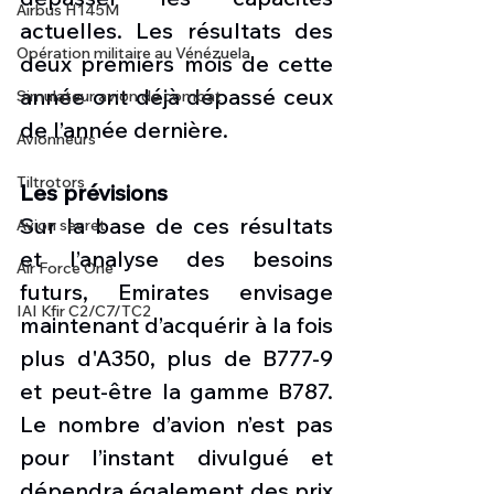
Airbus H145M
actuelles. Les résultats des 
Opération militaire au Vénézuela
deux premiers mois de cette 
année ont déjà dépassé ceux 
Simulateur avion de combat
de l’année dernière.
Avionneurs
Tiltrotors
Les prévisions
Sur la base de ces résultats 
Avion secret
et l’analyse des besoins 
Air Force One
futurs, Emirates envisage 
IAI Kfir C2/C7/TC2
maintenant d’acquérir à la fois 
plus d'A350, plus de B777-9 
et peut-être la gamme B787. 
Le nombre d’avion n’est pas 
pour l’instant divulgué et 
dépendra également des prix 