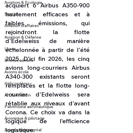
Aviation & Ecologie
acquiert 6 Airbus A350-900 
hautement efficaces et à 
Spatial
faibles émissions, qui 
Aviation d'affaires
rejoindront la flotte 
Aviation & Défense
d'Edelweiss de manière 
Livres
échelonnée à partir de l'été 
2025. D'ici fin 2026, les cinq 
Drones aériens
avions long-courriers Airbus 
Avions école
A340-300 existants seront 
Hélicoptères
remplacés et la flotte long-
courrier d'Edelweiss sera 
Art & Aviation
rétablie aux niveaux d'avant 
Patrimoine aéronautique
Corona. Ce choix va dans la 
Avionique & pilotage
logique de l’efficience 
logistique. 
Avion expérimental