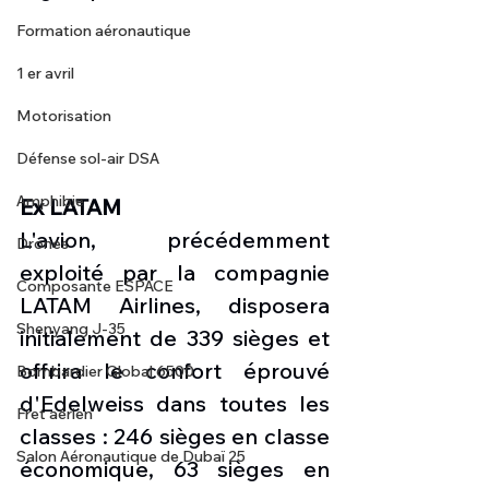
Formation aéronautique
1 er avril
Motorisation
Défense sol-air DSA
Amphibie
Ex LATAM
L'avion, précédemment 
Drones
exploité par la compagnie  
Composante ESPACE
LATAM Airlines, disposera 
Shenyang J-35
initialement de 339 sièges et 
offrira le confort éprouvé 
Bombardier Global 6500
d'Edelweiss dans toutes les 
Fret aérien
classes : 246 sièges en classe 
Salon Aéronautique de Dubaï 25
économique, 63 sièges en 