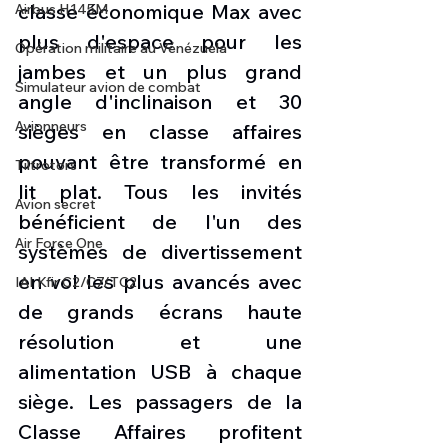
classe économique Max avec 
Airbus H145M
plus d'espace pour les 
Opération militaire au Vénézuela
jambes et un plus grand 
Simulateur avion de combat
angle d'inclinaison et 30 
Avionneurs
sièges en classe affaires 
pouvant être transformé en 
Tiltrotors
lit plat. Tous les invités 
Avion secret
bénéficient de l'un des 
Air Force One
systèmes de divertissement 
en vol les plus avancés avec 
IAI Kfir C2/C7/TC2
de grands écrans haute 
résolution et une 
alimentation USB à chaque 
siège. Les passagers de la 
Classe Affaires profitent 