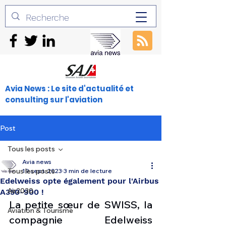
Avia News : Le site d'actualité et
consulting sur l'aviation
Post
Tous les posts
Avia news
Tous les posts
19 sept. 2023
3 min de lecture
Edelweiss opte également pour l'Airbus
Air2030
A350-900 !
La petite sœur de SWISS, la 
Aviation & Tourisme
compagnie Edelweiss 