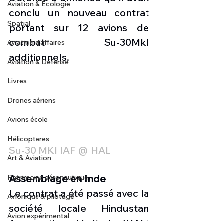
Aviation & Ecologie
conclu un nouveau contrat 
Spatial
portant sur 12 avions de 
combat Su-30MkI 
Aviation d'affaires
additionnels. 
Aviation & Défense
Livres
Drones aériens
Avions école
Hélicoptères
Su-30 MKI IAF @ HAL
Art & Aviation
Assemblage en Inde 
Patrimoine aéronautique
Le contrat a été passé avec la 
Avionique & pilotage
société locale Hindustan 
Avion expérimental