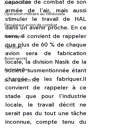
capacités de combat de son 
Airbus H145M
armée de l'air, mais aussi 
Opération militaire au Vénézuela
stimuler le travail de HAL 
Simulateur avion de combat
dans un avenir proche. En ce 
sens, il convient de rappeler 
Avionneurs
que plus de 60 % de chaque 
Tiltrotors
avion sera de fabrication 
Avion secret
locale, la division Nasik de la 
société susmentionnée étant 
Air Force One
chargée de les 
fabriquer.Il
IAI Kfir C2/C7/TC2
convient de rappeler à ce 
stade que pour l'industrie 
locale, le travail décrit ne 
serait pas du tout une tâche 
inconnue, compte tenu du 