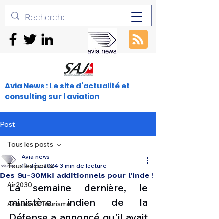
Avia News : Le site d'actualité et
consulting sur l'aviation
Post
Tous les posts
Avia news
Tous les posts
17 déc. 2024
3 min de lecture
Des Su-30MkI additionnels pour l’Inde !
Air2030
La semaine dernière, le 
ministère indien de la 
Aviation & Tourisme
Défense a annoncé qu'il avait 