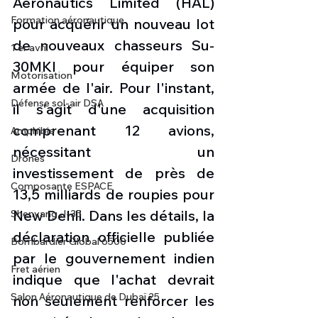
Aeronautics Limited (HAL) 
Formation aéronautique
pour acquérir un nouveau lot 
de nouveaux chasseurs Su-
1 er avril
30MKI pour équiper son 
Motorisation
armée de l'air. Pour l'instant, 
Défense sol-air DSA
il s'agit d'une acquisition 
comprenant 12 avions, 
Amphibie
nécessitant un 
Drones
investissement de près de 
Composante ESPACE
13,5 milliards de roupies pour 
New Dehli. Dans les détails, la 
Shenyang J-35
déclaration officielle publiée 
Bombardier Global 6500
par le gouvernement indien 
Fret aérien
indique que l'achat devrait 
Salon Aéronautique de Dubaï 25
non seulement renforcer les 