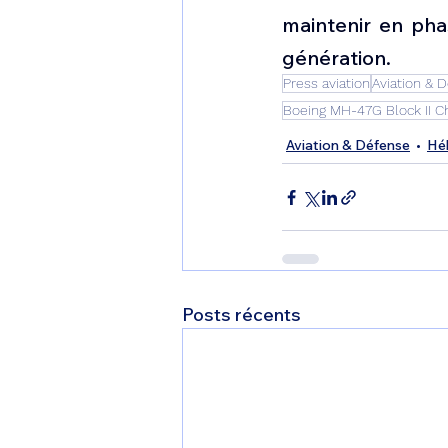
maintenir en pha
génération.
Press aviation
Aviation & 
Boeing MH-47G Block II C
Aviation & Défense
Hé
Posts récents