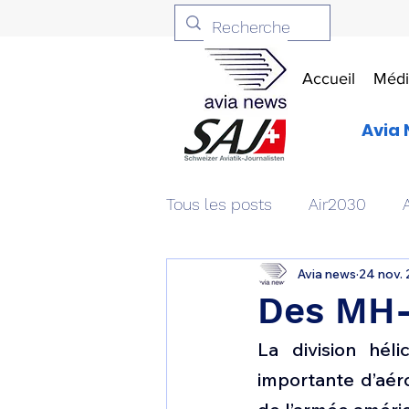
Accueil
Médi
Avia 
Tous les posts
Air2030
Avia news
24 nov.
Aviation & Défense
Livr
Des MH-
La division hé
Patrimoine aéronautique
importante d’aér