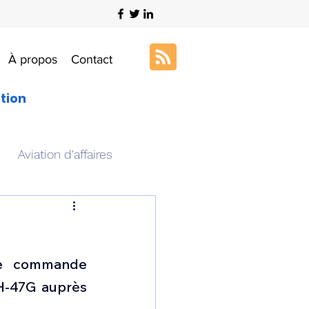
À propos
Contact
ation
Aviation d'affaires
s
Art & Aviation
le commande 
ation aéronautique
H-47G auprès 