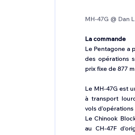
MH-47G @ Dan L
La commande 
Le Pentagone a p
des opérations 
prix fixe de 877 
Le MH-47G est une
à transport lour
vols d’opérations
Le Chinook Block
au CH-47F d’ori