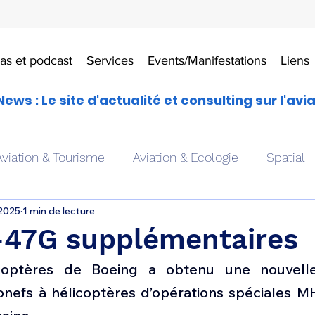
as et podcast
Services
Events/Manifestations
Liens
News : Le site d'actualité et consulting sur l'avi
Aviation & Tourisme
Aviation & Ecologie
Spatial
 2025
1 min de lecture
es
Drones aériens
Avions école
Hélicoptère
47G supplémentaires
licoptères de Boeing a obtenu une nouvel
Avionique & pilotage
Avion expérimental
Form
onefs à hélicoptères d’opérations spéciales M