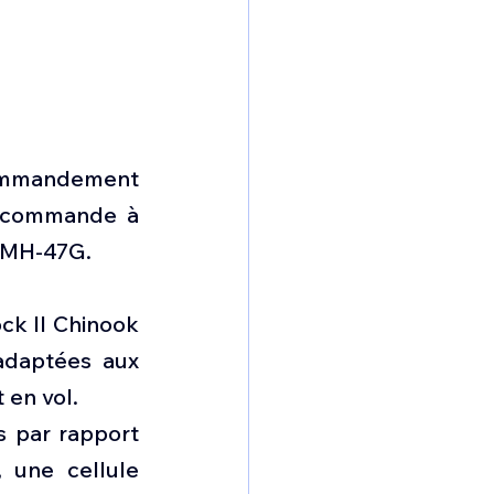
Commandement 
 commande à 
5 MH-47G.
k II Chinook 
adaptées aux 
 en vol.
 par rapport 
 une cellule 