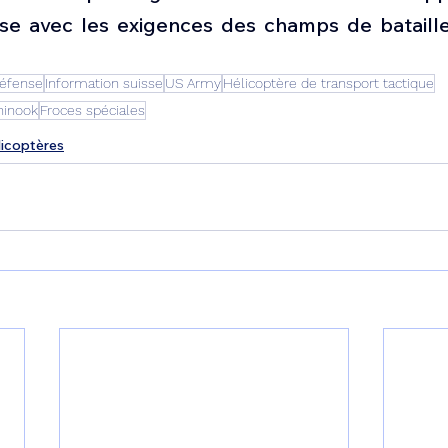
se avec les exigences des champs de bataille
Défense
Information suisse
US Army
Hélicoptère de transport tactique
hinook
Froces spéciales
licoptères