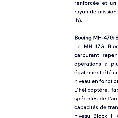
renforcée et un
rayon de mission 
lb).
Boeing MH-47G Bl
Le MH-47G Block
carburant repen
opérations à plu
également été co
niveau en fonctio
L'hélicoptère, f
spéciales de l'ar
capacités de trans
niveau Block II 