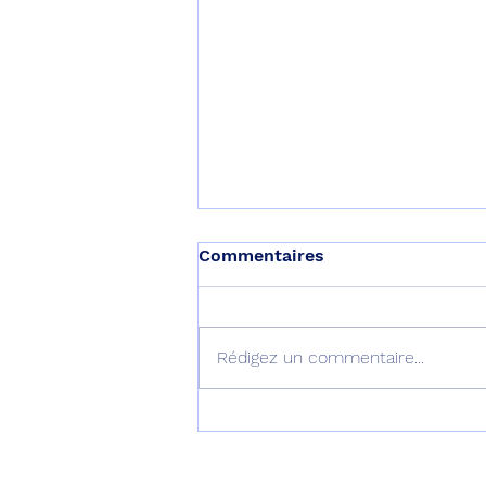
Commentaires
Rédigez un commentaire...
Le Yak-130M tient son
premier client, le
Vietnam !