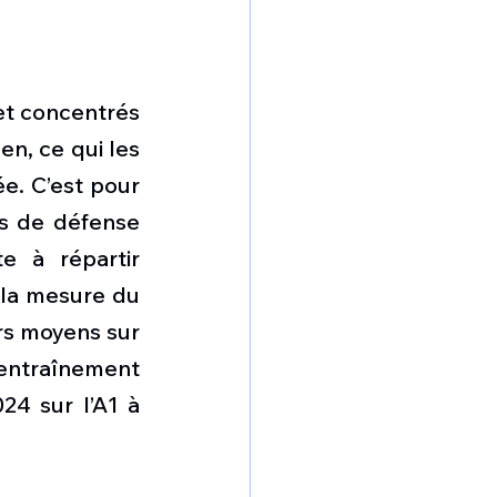
et concentrés 
n, ce qui les 
. C’est pour 
s de défense 
e à répartir 
 la mesure du 
s moyens sur 
entraînement 
24 sur l’A1 à 