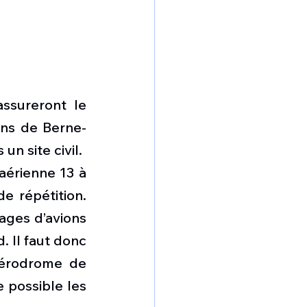
ssureront le 
ions de Berne-
un site civil.
érienne 13 à 
e répétition. 
ges d’avions 
 Il faut donc 
aérodrome de 
 possible les 