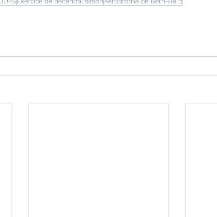
DDPS
Exercice de décentralisation
Aérodrome de Bern-Belp