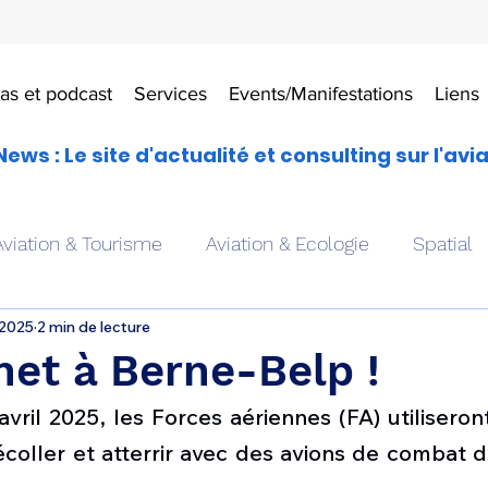
as et podcast
Services
Events/Manifestations
Liens
News : Le site d'actualité et consulting sur l'avi
Aviation & Tourisme
Aviation & Ecologie
Spatial
 2025
2 min de lecture
es
Drones aériens
Avions école
Hélicoptère
et à Berne-Belp !
vril 2025, les Forces aériennes (FA) utiliseron
Avionique & pilotage
Avion expérimental
Form
oller et atterrir avec des avions de combat de