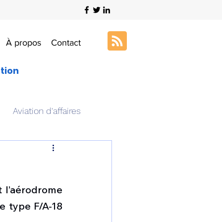
À propos
Contact
ation
Aviation d'affaires
s
Art & Aviation
t l’aérodrome 
ation aéronautique
 type F/A-18 