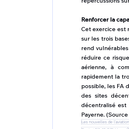
répercussions sur l
Renforcer la cap
Cet exercice est 
sur les trois bas
rend vulnérables
réduire ce risqu
aérienne, à com
rapidement la tro
possible, les FA 
des sites décent
décentralisé est 
Payerne. (Source 
Les nouvelles de l'aviatio