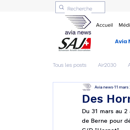
Accueil
Médi
Avia 
Tous les posts
Air2030
Avia news
11 mars
Aviation & Défense
Livr
Des Horn
Du 31 mars au 2 a
Patrimoine aéronautique
de Berne pour déc