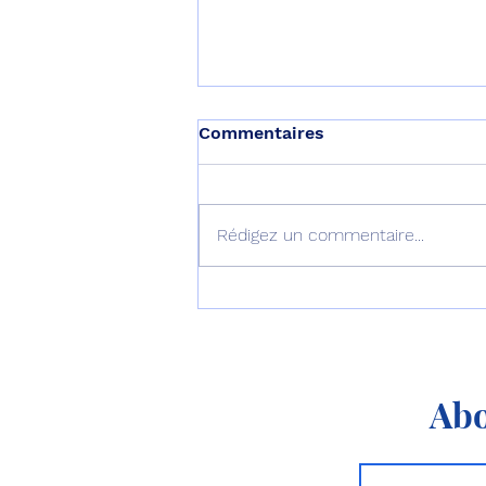
Commentaires
Rédigez un commentaire...
L’Australie équipe ses F-35
d’AIM-260 !
Abo