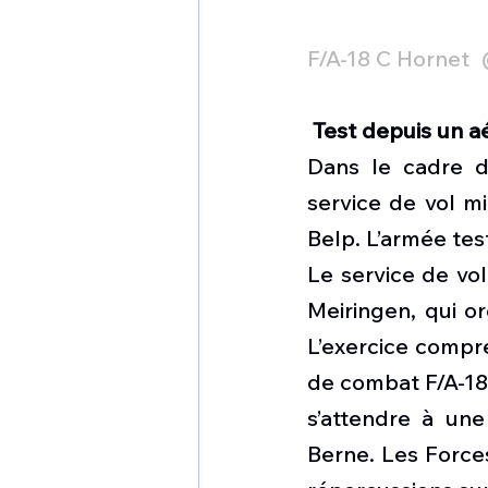
F/A-18 C Hornet
 Test depuis un a
Dans le cadre de
service de vol mi
Belp. L’armée test
Le service de vo
Meiringen, qui or
L’exercice compr
de combat F/A-18 e
s’attendre à une
Berne. Les Forces