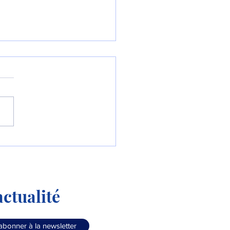
Colombie commande le
90 « Millennium » !
ctualité
abonner à la newsletter