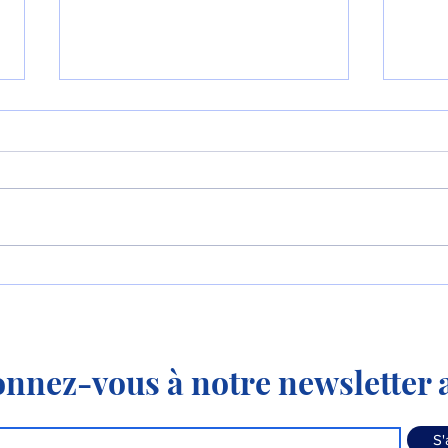
Le P-8 et le MQ-4
La 
apprennent à travailler
KC-3
ensemble !
nnez-vous à notre newsletter a
S'