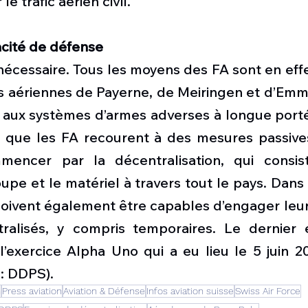
e trafic aérien civil.
acité de défense
nécessaire. Tous les moyens des FA sont en eff
es aériennes de Payerne, de Meiringen et d’Emme
 aux systèmes d’armes adverses à longue portée
e que les FA recourent à des mesures passive
mencer par la décentralisation, qui consist
upe et le matériel à travers tout le pays. Dans
doivent également être capables d’engager leur
ralisés, y compris temporaires. Le dernier 
l’exercice Alpha Uno qui a eu lieu le 5 juin 20
: DDPS).
n
Press aviation
Aviation & Défense
Infos aviation suisse
Swiss Air Force