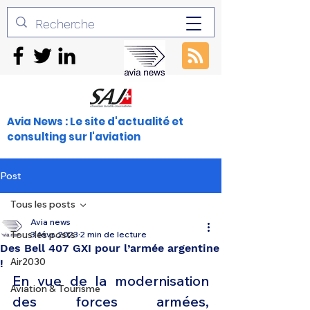
Avia News : Le site d'actualité et
consulting sur l'aviation
Post
Tous les posts
Avia news
Tous les posts
3 févr. 2023
2 min de lecture
Des Bell 407 GXI pour l’armée argentine
Air2030
!
En vue de la modernisation 
Aviation & Tourisme
des forces armées, 