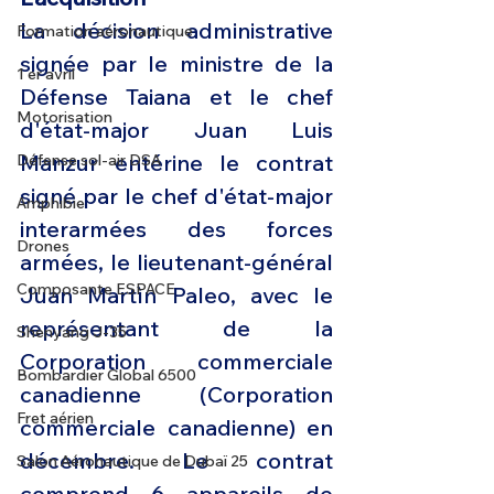
La décision administrative 
Formation aéronautique
signée par le ministre de la 
1 er avril
Défense Taiana et le chef 
Motorisation
d'état-major Juan Luis 
Manzur entérine le contrat 
Défense sol-air DSA
signé par le chef d'état-major 
Amphibie
interarmées des forces 
Drones
armées, le lieutenant-général 
Composante ESPACE
Juan Martìn Paleo, avec le 
représentant de la 
Shenyang J-35
Corporation commerciale 
Bombardier Global 6500
canadienne (Corporation 
Fret aérien
commerciale canadienne) en 
décembre. Le contrat 
Salon Aéronautique de Dubaï 25
comprend 6 appareils de 