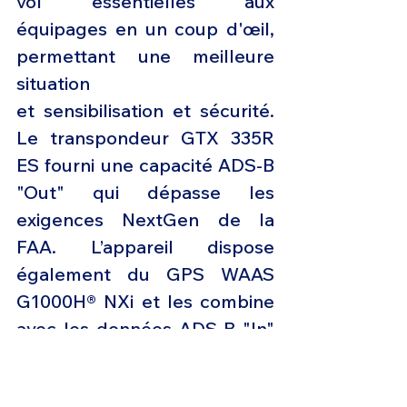
vol essentielles aux 
équipages en un coup d'œil, 
permettant une meilleure 
situation
et sensibilisation et sécurité. 
Le transpondeur GTX 335R 
ES fourni une capacité ADS-B 
"Out" qui dépasse les 
exigences NextGen de la 
FAA. L’appareil dispose 
également du GPS WAAS 
G1000H® NXi et les combine 
avec les données ADS-B "In" 
pour une image plus précise 
de ce qui se passe dans le 