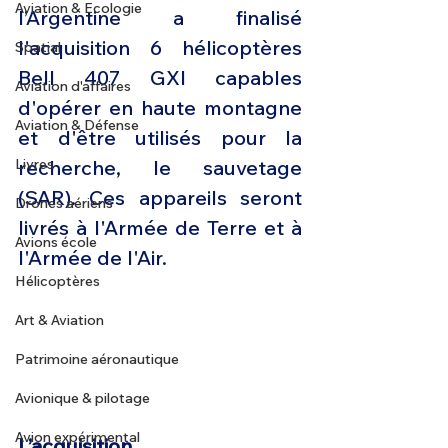
Aviation & Ecologie
l’Argentine a finalisé 
l'acquisition 6 hélicoptères 
Spatial
Bell 407 GXI capables 
Aviation d'affaires
d'opérer en haute montagne 
Aviation & Défense
et d'être utilisés pour la 
Livres
recherche, le sauvetage 
(SAR). Ces appareils seront 
Drones aériens
livrés à l'Armée de Terre et à 
Avions école
l'Armée de l'Air.
Hélicoptères
Art & Aviation
Patrimoine aéronautique
Avionique & pilotage
Avion expérimental
L’acquisition