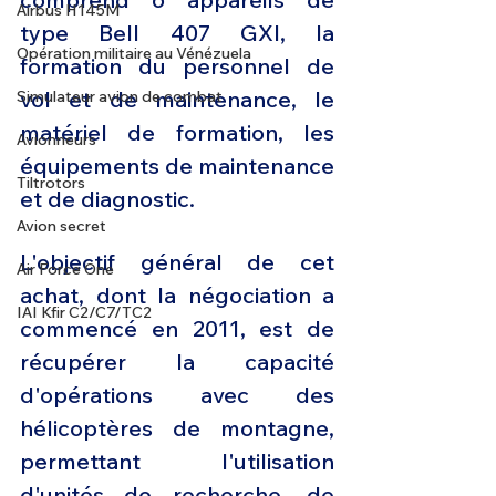
Airbus H145M
type Bell 407 GXI, la 
Opération militaire au Vénézuela
formation du personnel de 
vol et de maintenance, le 
Simulateur avion de combat
matériel de formation, les 
Avionneurs
équipements de maintenance 
Tiltrotors
et de diagnostic. 
Avion secret
L'objectif général de cet 
Air Force One
achat, dont la négociation a 
IAI Kfir C2/C7/TC2
commencé en 2011, est de 
récupérer la capacité 
d'opérations avec des 
hélicoptères de montagne, 
permettant l'utilisation 
d'unités de recherche, de 