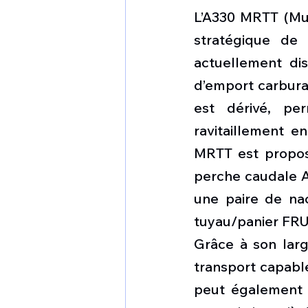
L’A330 MRTT (Mult
stratégique de 
actuellement dis
d’emport carburan
est dérivé, pe
ravitaillement en
MRTT est proposé
perche caudale AR
une paire de nac
tuyau/panier FRU 
Grâce à son larg
transport capable
peut également ê