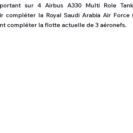
Défense sol-air DSA
Amphibie
Drones
C
portant sur 4 Airbus A330 Multi Role Tanke
r compléter la Royal Saudi Arabia Air Force 
nt compléter la flotte actuelle de 3 aéronefs.
ier Global 6500
Fret aérien
Salon Aéronautiqu
 militaire au Vénézuela
Simulateur avion de comba