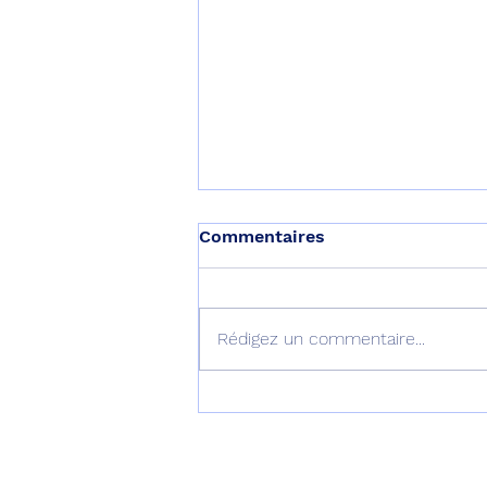
Commentaires
Rédigez un commentaire...
L’Australie équipe ses F-35
d’AIM-260 !