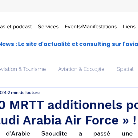
as et podcast
Services
Events/Manifestations
Liens
News : Le site d'actualité et consulting sur l'avi
Aviation & Tourisme
Aviation & Ecologie
Spatial
2024
2 min de lecture
es
Drones aériens
Avions école
Hélicoptère
0 MRTT additionnels po
udi Arabia Air Force » !
Avionique & pilotage
Avion expérimental
Form
d'Arabie Saoudite a passé une 