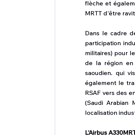
flèche et égaleme
MRTT d'être ravita
Dans le cadre de
participation ind
militaires) pour 
de la région en
saoudien. qui vi
également le tra
RSAF vers des ent
(Saudi Arabian Mi
localisation indust
L’Airbus A330MR