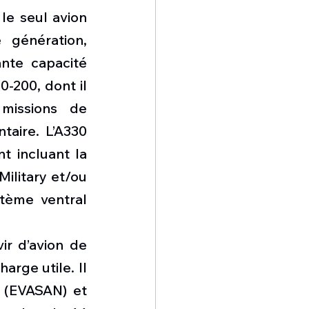
le seul avion 
génération, 
nte capacité 
-200, dont il 
missions de 
taire. L’A330 
 incluant la 
litary et/ou 
tème ventral 
r d’avion de 
rge utile. Il 
 (EVASAN) et 