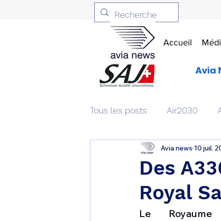
Accueil
Médi
Avia 
Tous les posts
Air2030
Avia news
10 juil. 
Aviation & Défense
Livr
Des A33
Royal Sa
Patrimoine aéronautique
Le Royaume 