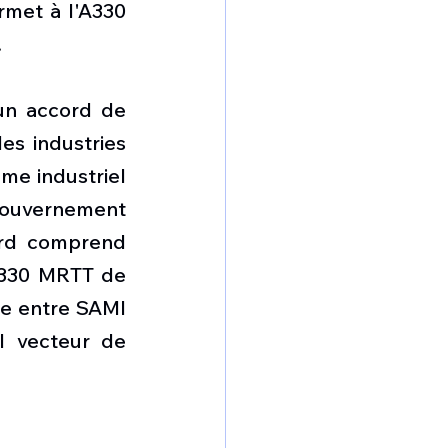
met à l'A330 
.
un accord de 
es industries 
me industriel 
ouvernement 
ord comprend 
A330 MRTT de 
e entre SAMI 
l vecteur de 