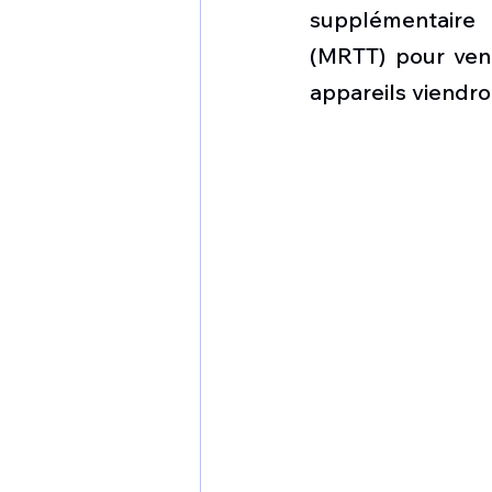
1 er avril
Motorisation
supplémentaire 
(MRTT) pour veni
appareils viendro
Shenyang J-35
Bombard
Airbus H145M
Opération
Tiltrotors