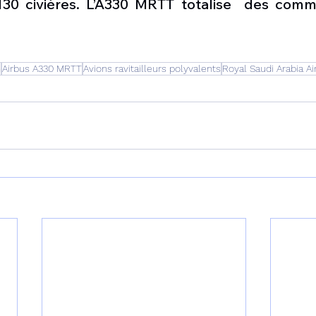
 130 civières. L’A330 MRTT totalise  des com
n
Airbus A330 MRTT
Avions ravitailleurs polyvalents
Royal Saudi Arabia Ai