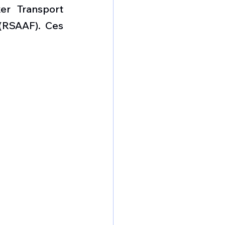
omposante ESPACE
r Transport 
(RSAAF). Ces 
e de Dubaï 25
t
Avionneurs