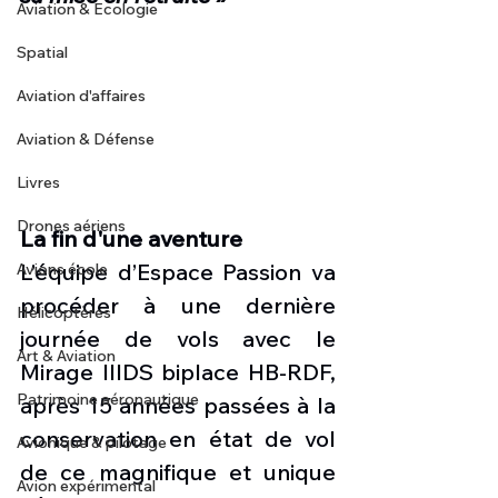
Aviation & Ecologie
Spatial
Aviation d'affaires
Aviation & Défense
Livres
Drones aériens
La fin d'une aventure
L’équipe d’Espace Passion va 
Avions école
procéder à une dernière 
Hélicoptères
journée de vols avec le 
Art & Aviation
Mirage IIIDS biplace HB-RDF, 
Patrimoine aéronautique
après 15 années passées à la 
conservation en état de vol 
Avionique & pilotage
de ce magnifique et unique 
Avion expérimental