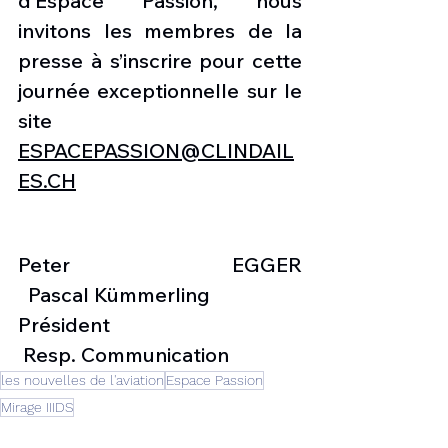
d’Espace Passion, nous 
invitons les membres de la 
presse à s’inscrire pour cette 
journée exceptionnelle sur le 
site 
ESPACEPASSION@CLINDAIL
ES.CH
Peter EGGER								
  Pascal Kümmerling
Président									
 Resp. Communication
les nouvelles de l'aviation
Espace Passion
Mirage IIIDS
Aviation & Tourisme