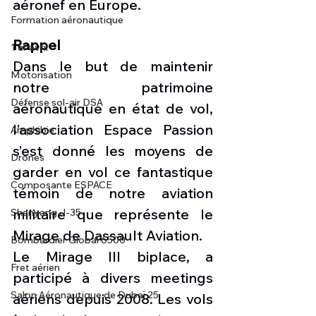
aéronef en Europe. 
Formation aéronautique
Rappel
1 er avril
Dans le but de maintenir 
Motorisation
notre patrimoine 
Défense sol-air DSA
aéronautique en état de vol, 
l’association Espace Passion 
Amphibie
s’est donné les moyens de 
Drones
garder en vol ce fantastique 
Composante ESPACE
témoin de notre aviation 
militaire que représente le 
Shenyang J-35
Mirage de Dassault Aviation.  
Bombardier Global 6500
Le Mirage III biplace, a 
Fret aérien
participé à divers meetings 
Salon Aéronautique de Dubaï 25
aériens depuis 2008. Les vols 