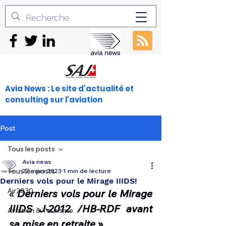
Avia News : Le site d'actualité et
consulting sur l'aviation
Post
Tous les posts
Avia news
Tous les posts
27 mars 2023
1 min de lecture
Derniers vols pour le Mirage IIIDS!
Air2030
« 
Derniers vols pour le Mirage 
IIIDS J-2012 /HB-RDF avant 
Aviation & Tourisme
sa mise en retraite
 »