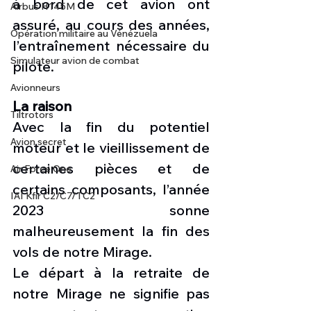
à bord de cet avion ont 
Airbus H145M
assuré, au cours des années, 
Opération militaire au Vénézuela
l’entraînement nécessaire du 
Simulateur avion de combat
pilote. 
Avionneurs
La raison
Tiltrotors
Avec la fin du potentiel 
Avion secret
moteur et le vieillissement de 
certaines pièces et de 
Air Force One
certains composants, l’année 
IAI Kfir C2/C7/TC2
2023 sonne 
malheureusement la fin des 
vols de notre Mirage. 
Le départ à la retraite de 
notre Mirage ne signifie pas 