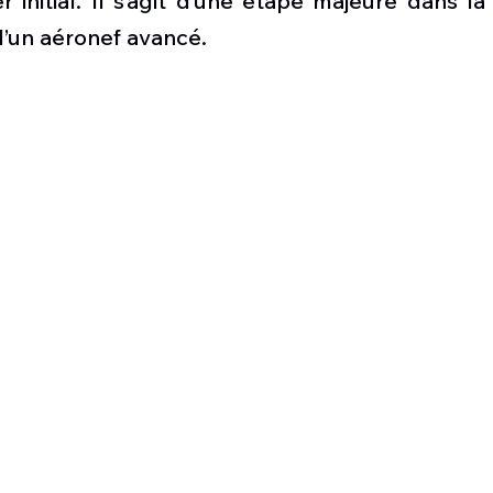
r initial. Il s’agit d’une étape majeure dans la
Défense sol-air DSA
Amphibie
Drones
C
’un aéronef avancé.
ier Global 6500
Fret aérien
Salon Aéronautiqu
 militaire au Vénézuela
Simulateur avion de comba