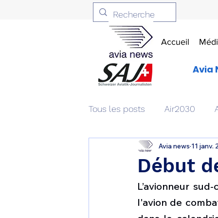
Accueil
Médi
Avia 
Tous les posts
Air2030
Avia news
11 janv.
Aviation & Défense
Livr
Début de
L’avionneur sud-
Patrimoine aéronautique
l'avion de comba