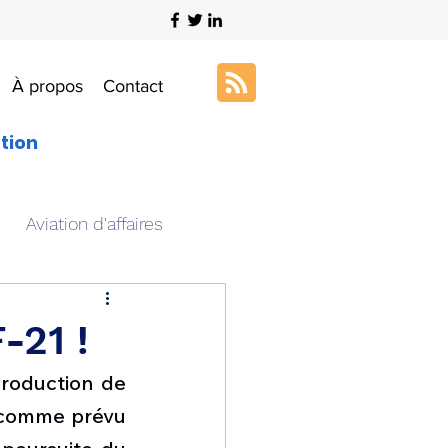
À propos
Contact
ation
Aviation d'affaires
s
Art & Aviation
-21 !
roduction de 
ation aéronautique
 comme prévu 