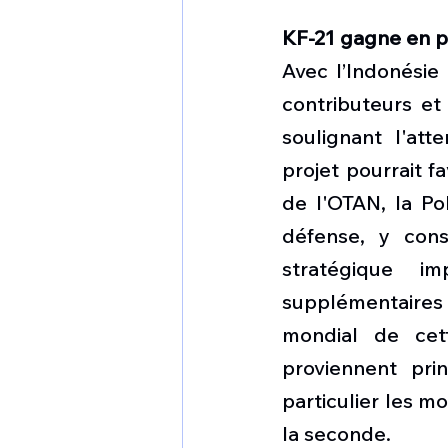
KF-21 gagne en p
Avec l’Indonési
contributeurs et
soulignant l'att
projet pourrait fa
de l'OTAN, la P
défense, y con
stratégique i
supplémentaires
mondial de cett
proviennent pri
particulier les m
la seconde. 