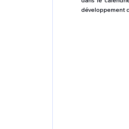
dans le calendrie
1 er avril
Motorisation
développement d
Shenyang J-35
Bombard
Airbus H145M
Opération
Tiltrotors