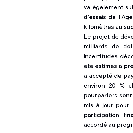
va également sub
d'essais de l'Ag
kilomètres au sud
Le projet de déve
milliards de dol
incertitudes déc
été estimés à prè
a accepté de pay
environ 20 % c
pourparlers sont
mis à jour pour l
participation f
accordé au progr