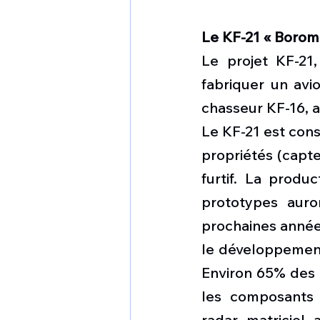
Le KF-21 « Borom
Le projet KF-21
fabriquer un avi
chasseur KF-16, a
Le KF-21 est con
propriétés (capt
furtif. La prod
prototypes auro
prochaines années
le développement
Environ 65% des 
les composants 
radar matriciel 