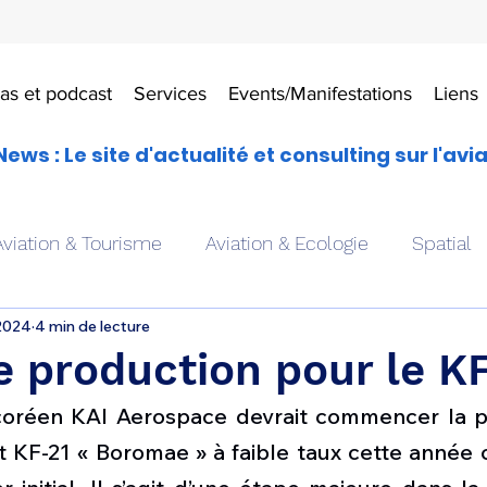
as et podcast
Services
Events/Manifestations
Liens
News : Le site d'actualité et consulting sur l'avi
Aviation & Tourisme
Aviation & Ecologie
Spatial
 2024
4 min de lecture
es
Drones aériens
Avions école
Hélicoptère
 production pour le KF
coréen KAI Aerospace devrait commencer la p
Avionique & pilotage
Avion expérimental
Form
t KF-21 « Boromae » à faible taux cette année