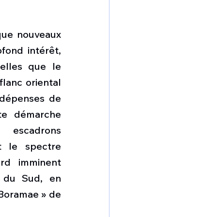
que nouveaux 
ond intérêt, 
elles que le 
lanc oriental 
dépenses de 
te démarche 
 escadrons 
 le spectre 
rd imminent 
 du Sud, en 
 Boramae » de 