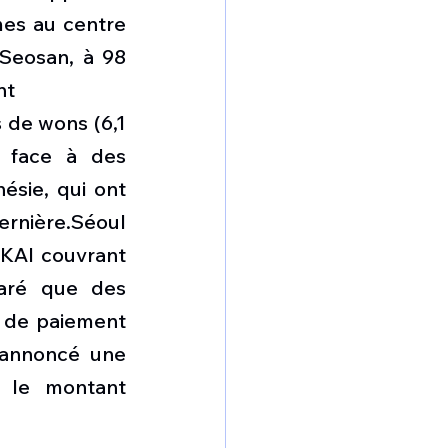
es au centre 
Seosan, à 98 
nt
 de wons (6,1 
s face à des 
sie, qui ont 
ernière.Séoul 
KAI couvrant 
aré que des 
 de paiement 
annoncé une 
s le montant 