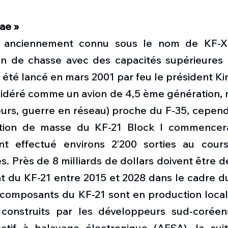
ae »
, anciennement connu sous le nom de KF-X, q
on de chasse avec des capacités supérieures à
 été lancé en mars 2001 par feu le président Ki
sidéré comme un avion de 4,5 ème génération, m
eurs, guerre en réseau) proche du F-35, cepend
uction de masse du KF-21 Block I commencera
nt effectué environs 2’200 sorties au cours
. Près de 8 milliards de dollars doivent être 
 du KF-21 entre 2015 et 2028 dans le cadre du 
composants du KF-21 sont en production local
construits par les développeurs sud-coréens
actif à balayage électronique (AESA), la sui