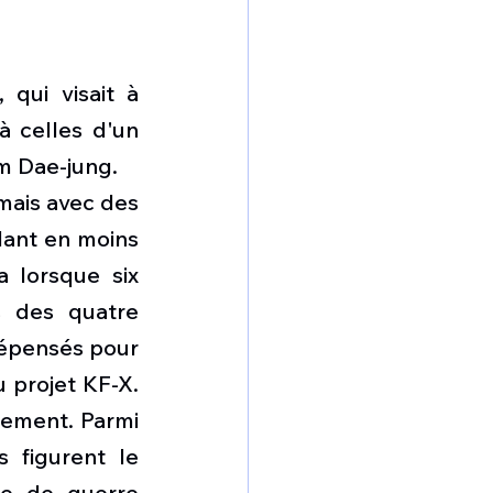
ui visait à 
 celles d'un 
m Dae-jung. 
ais avec des 
ant en moins 
 lorsque six 
 des quatre 
dépensés pour 
projet KF-X. 
ement. Parmi 
 figurent le 
te de guerre 