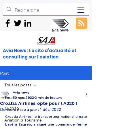
Avia News : Le site d'actualité et
consulting sur l'aviation
Post
Tous les posts
Avia news
Tous les posts
30 nov. 2022
2 min de lecture
Croatia Airlines opte pour l'A220 !
Air2030
Dernière mise à jour :
1 déc. 2022
Croatia Airlines, le transporteur national croate 
Aviation & Tourisme
basé à Zagreb, a signé une commande ferme 