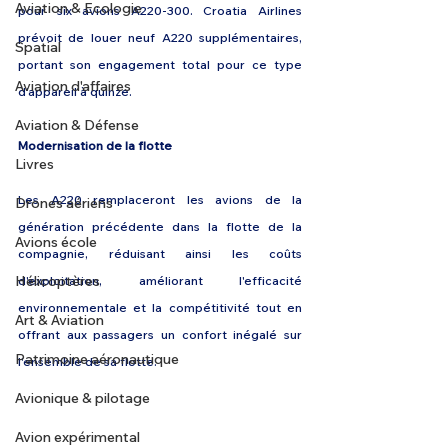
Aviation & Ecologie
pour six avions A220-300. Croatia Airlines 
prévoit de louer neuf A220 supplémentaires, 
Spatial
portant son engagement total pour ce type 
Aviation d'affaires
d'appareil à quinze.
Aviation & Défense
Modernisation de la flotte 
Livres
Les A220 remplaceront les avions de la 
Drones aériens
génération précédente dans la flotte de la 
Avions école
compagnie, réduisant ainsi les coûts 
Hélicoptères
d'exploitation, améliorant l'efficacité 
environnementale et la compétitivité tout en 
Art & Aviation
offrant aux passagers un confort inégalé sur 
Patrimoine aéronautique
l'ensemble de sa flotte.
Avionique & pilotage
Avion expérimental