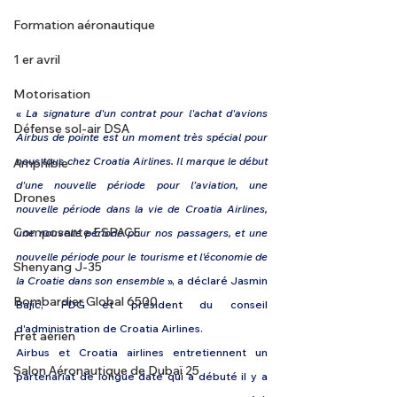
Formation aéronautique
1 er avril
Motorisation
« 
La signature d'un contrat pour l'achat d'avions 
Défense sol-air DSA
Airbus de pointe est un moment très spécial pour 
nous tous chez Croatia Airlines. Il marque le début 
Amphibie
d'une nouvelle période pour l’aviation, une 
Drones
nouvelle période dans la vie de Croatia Airlines, 
Composante ESPACE
une nouvelle période pour nos passagers, et une 
nouvelle période pour le tourisme et l'économie de 
Shenyang J-35
la Croatie dans son ensemble 
», a déclaré Jasmin 
Bombardier Global 6500
Bajić, PDG et président du conseil 
d'administration de Croatia Airlines.
Fret aérien
Airbus et Croatia airlines entretiennent un 
Salon Aéronautique de Dubaï 25
partenariat de longue date qui a débuté il y a 