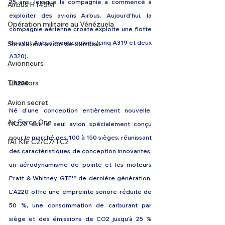
25 ans, lorsque la compagnie a commencé à 
Airbus H145M
exploiter des avions Airbus. Aujourd'hui, la 
Opération militaire au Vénézuela
compagnie aérienne croate exploite une flotte 
de sept Airbus monocouloirs (cinq A319 et deux 
Simulateur avion de combat
A320).
Avionneurs
Tiltrotors
L’A220 
Avion secret
Né d’une conception entièrement nouvelle, 
Air Force One
l'A220 est le seul avion spécialement conçu 
pour le marché des 100 à 150 sièges, réunissant 
IAI Kfir C2/C7/TC2
des caractéristiques de conception innovantes, 
un aérodynamisme de pointe et les moteurs 
Pratt & Whitney GTF™ de dernière génération. 
L'A220 offre une empreinte sonore réduite de 
50 %, une consommation de carburant par 
siège et des émissions de CO2 jusqu'à 25 % 