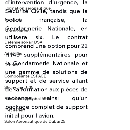
d'intervention d'urgence, la 
Formation aéronautique
Sécurité Civile, tandis que la 
police française, la 
1 er avril
Gendarmerie Nationale, en 
Motorisation
utilisera six. Le contrat 
Défense sol-air DSA
comprend une option pour 22 
H145 supplémentaires pour 
Amphibie
la Gendarmerie Nationale et 
Drones
une gamme de solutions de 
Composante ESPACE
support et de service allant 
Shenyang J-35
de la formation aux pièces de 
rechange, ainsi qu'un 
Bombardier Global 6500
package complet de support 
Fret aérien
initial pour l'avion.
Salon Aéronautique de Dubaï 25