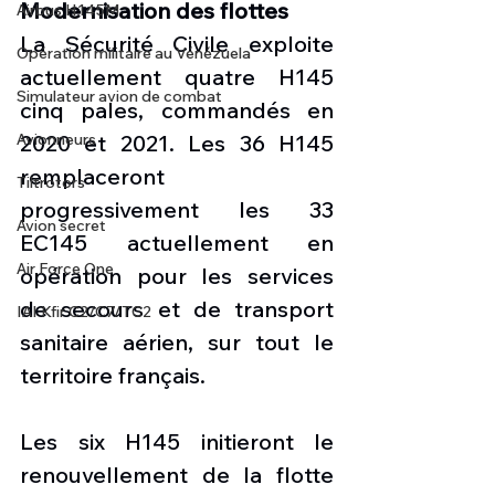
Modernisation des flottes
Airbus H145M
La Sécurité Civile exploite 
Opération militaire au Vénézuela
actuellement quatre H145 
Simulateur avion de combat
cinq pales, commandés en 
2020 et 2021. Les 36 H145 
Avionneurs
remplaceront 
Tiltrotors
progressivement les 33 
Avion secret
EC145 actuellement en 
Air Force One
opération pour les services 
de secours et de transport 
IAI Kfir C2/C7/TC2
sanitaire aérien, sur tout le 
territoire français.
Les six H145 initieront le 
renouvellement de la flotte 