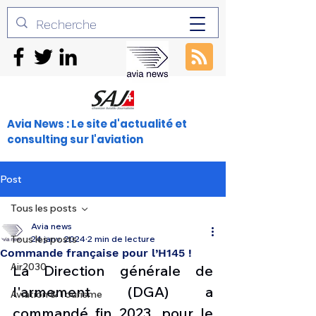
Avia News : Le site d'actualité et
consulting sur l'aviation
Post
Tous les posts
Avia news
Tous les posts
24 janv. 2024
2 min de lecture
Commande française pour l’H145 !
Air2030
La Direction générale de 
l'armement (DGA) a 
Aviation & Tourisme
commandé fin 2023, pour le 