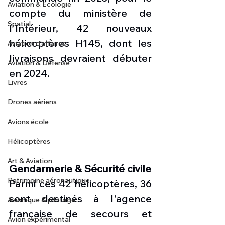
Aviation & Ecologie
compte du ministère de 
Spatial
l'Intérieur, 42 nouveaux 
hélicoptères H145, dont les 
Aviation d'affaires
livraisons devraient débuter 
Aviation & Défense
en 2024.
Livres
Drones aériens
Avions école
Hélicoptères
Art & Aviation
Gendarmerie & Sécurité civile
Patrimoine aéronautique
Parmi ces 42 hélicoptères, 36 
sont destinés à l'agence 
Avionique & pilotage
française de secours et 
Avion expérimental