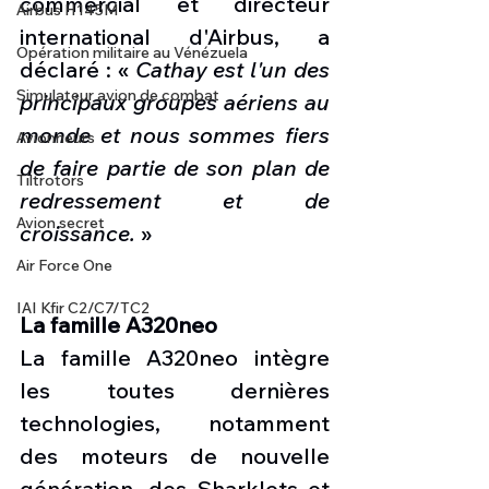
commercial et directeur 
Airbus H145M
international d'Airbus, a 
Opération militaire au Vénézuela
déclaré : « 
Cathay est l'un des 
Simulateur avion de combat
principaux groupes aériens au 
monde et nous sommes fiers 
Avionneurs
de faire partie de son plan de 
Tiltrotors
redressement et de 
Avion secret
croissance.
 »
Air Force One
IAI Kfir C2/C7/TC2
La famille A320neo
La famille A320neo intègre 
les toutes dernières 
technologies, notamment 
des moteurs de nouvelle 
génération, des Sharklets et 