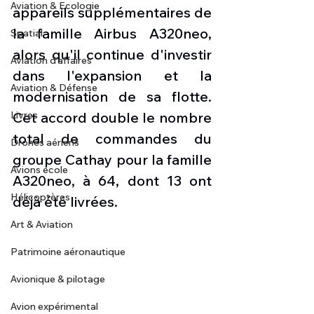
Aviation & Ecologie
appareils supplémentaires de 
la famille Airbus A320neo, 
Spatial
alors qu'il continue d'investir 
Aviation d'affaires
dans l'expansion et la 
Aviation & Défense
modernisation de sa flotte. 
Livres
Cet accord double le nombre 
total de commandes du 
Drones aériens
groupe Cathay pour la famille 
Avions école
A320neo, à 64, dont 13 ont 
Hélicoptères
déjà été livrées.
Art & Aviation
Patrimoine aéronautique
Avionique & pilotage
Avion expérimental