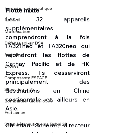
Formation aéronautique
Flotte mixte
Les 32 appareils 
1 er avril
supplémentaires 
Motorisation
comprendront à la fois 
Défense sol-air DSA
l'A321neo et l'A320neo qui 
rejoindront les flottes de 
Amphibie
Cathay Pacific et de HK 
Drones
Express. Ils desserviront 
Composante ESPACE
principalement des 
Shenyang J-35
destinations en Chine 
continentale et ailleurs en 
Bombardier Global 6500
Asie.
Fret aérien
Salon Aéronautique de Dubaï 25
Christian Scherer, directeur 