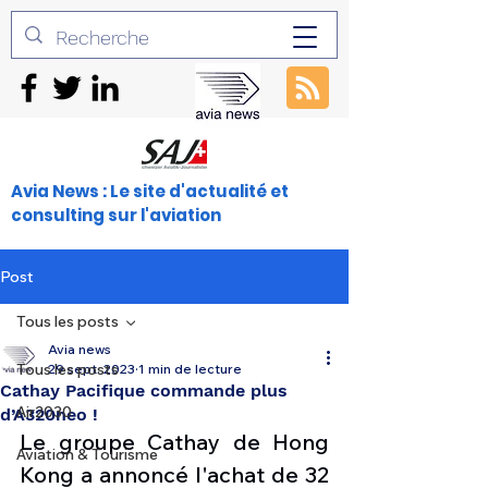
Avia News : Le site d'actualité et
consulting sur l'aviation
Post
Tous les posts
Avia news
Tous les posts
29 sept. 2023
1 min de lecture
Cathay Pacifique commande plus
Air2030
d’A320neo !
Le groupe Cathay de Hong 
Aviation & Tourisme
Kong a annoncé l'achat de 32 