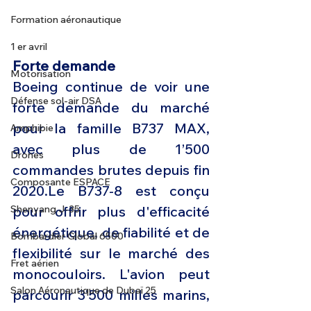
Formation aéronautique
1 er avril
Forte demande 
Motorisation
Boeing continue de voir une 
Défense sol-air DSA
forte demande du marché 
pour la famille B737 MAX, 
Amphibie
avec plus de 1’500 
Drones
commandes brutes depuis fin 
Composante ESPACE
2020.Le B737-8 est conçu 
pour offrir plus d'efficacité 
Shenyang J-35
énergétique, de fiabilité et de 
Bombardier Global 6500
flexibilité sur le marché des 
Fret aérien
monocouloirs. L'avion peut 
Salon Aéronautique de Dubaï 25
parcourir 3’500 milles marins, 