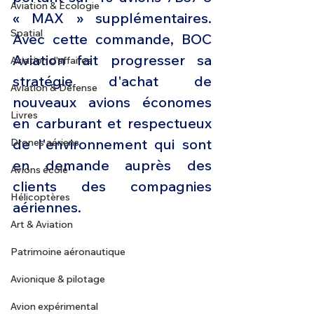
Aviation & Ecologie
« MAX » supplémentaires. 
Spatial
Avec cette commande, BOC 
Aviation fait progresser sa 
Aviation d'affaires
stratégie d'achat de 
Aviation & Défense
nouveaux avions économes 
Livres
en carburant et respectueux 
de l'environnement qui sont 
Drones aériens
en demande auprès des 
Avions école
clients des compagnies 
Hélicoptères
aériennes.
Art & Aviation
Patrimoine aéronautique
Avionique & pilotage
Avion expérimental