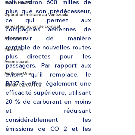
soit environ 600 milles de 
Airbus H145M
plus que son prédécesseur, 
Opération militaire au Vénézuela
ce qui permet aux 
Simulateur avion de combat
compagnies aériennes de 
desservir de manière 
Avionneurs
rentable de nouvelles routes 
Tiltrotors
plus directes pour les 
Avion secret
passagers. Par rapport aux 
avions qu'il remplace, le 
Air Force One
B737-8 offre également une 
IAI Kfir C2/C7/TC2
efficacité supérieure, utilisant 
20 % de carburant en moins 
et réduisant 
considérablement les 
émissions de CO 2 et les 