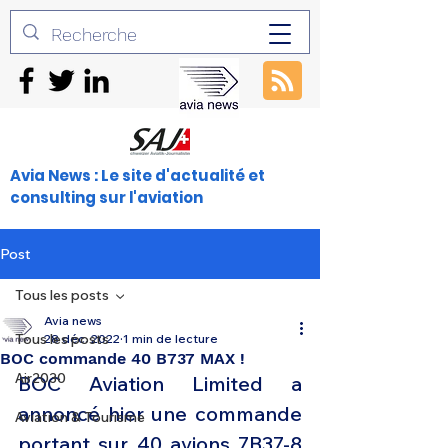
Avia News : Le site d'actualité et
consulting sur l'aviation
Post
Tous les posts
Avia news
Tous les posts
28 déc. 2022
1 min de lecture
BOC commande 40 B737 MAX !
Air2030
BOC Aviation Limited a 
annoncé hier une commande 
Aviation & Tourisme
portant sur 40 avions 7B37-8 