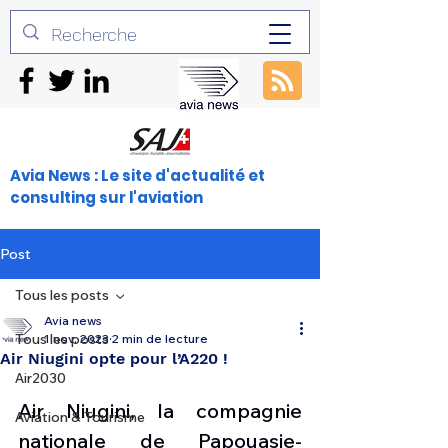
Avia News : Le site d'actualité et
consulting sur l'aviation
Post
Tous les posts
Avia news
Tous les posts
1 nov. 2023
2 min de lecture
Air Niugini opte pour l’A220 !
Air2030
Air Niugini, la compagnie 
Aviation & Tourisme
nationale de Papouasie-