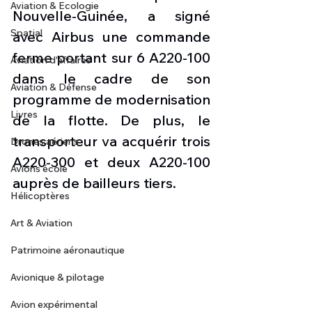
Aviation & Ecologie
Nouvelle-Guinée, a signé 
Spatial
avec Airbus une commande 
ferme portant sur 6 A220-100 
Aviation d'affaires
dans le cadre de son 
Aviation & Défense
programme de modernisation 
Livres
de la flotte. De plus, le 
transporteur va acquérir trois 
Drones aériens
A220-300 et deux A220-100 
Avions école
auprès de bailleurs tiers.
Hélicoptères
Art & Aviation
Patrimoine aéronautique
Avionique & pilotage
Avion expérimental