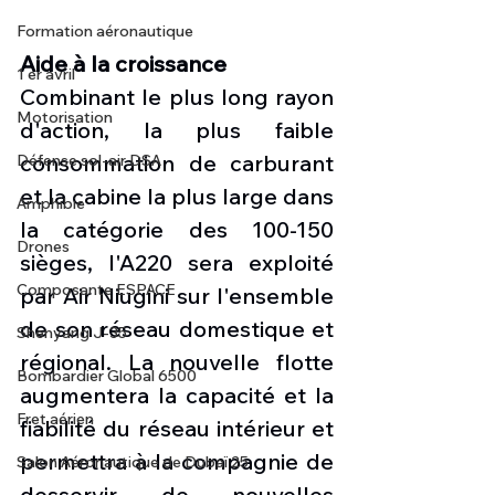
Formation aéronautique
Aide à la croissance 
1 er avril
Combinant le plus long rayon 
Motorisation
d'action, la plus faible 
consommation de carburant 
Défense sol-air DSA
et la cabine la plus large dans 
Amphibie
la catégorie des 100-150 
Drones
sièges, l'A220 sera exploité 
Composante ESPACE
par Air Niugini sur l'ensemble 
de son réseau domestique et 
Shenyang J-35
régional. La nouvelle flotte 
Bombardier Global 6500
augmentera la capacité et la 
Fret aérien
fiabilité du réseau intérieur et 
permettra à la compagnie de 
Salon Aéronautique de Dubaï 25
desservir de nouvelles 