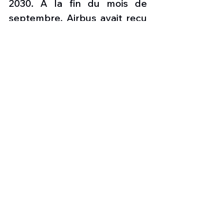
2030. À la fin du mois de 
septembre, Airbus avait reçu 
plus de 800 commandes de 
la part d'une trentaine de 
clients pour l'A220, dont plus 
de 280 ont été livrées. L'A220 
est déjà en service avec 
succès auprès de 17 
compagnies aériennes dans 
le monde.
Photo :
 A220 aux couleurs 
d’Air Niugini
les nouvelles de l'aviation
Nouveaux avions de ligne
Airbus A220
Air Niugini
Aviation & Tourisme