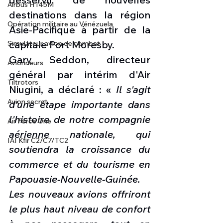
Airbus H145M
destinations dans la région 
Opération militaire au Vénézuela
Asie-Pacifique à partir de la 
capitale Port Moresby.
Simulateur avion de combat
Gary Seddon, directeur 
Avionneurs
général par intérim d'Air 
Tiltrotors
Niugini, a déclaré : « 
Il s'agit 
Avion secret
d'une étape importante dans 
l'histoire de notre compagnie 
Air Force One
aérienne nationale, qui 
IAI Kfir C2/C7/TC2
soutiendra la croissance du 
commerce et du tourisme en 
Papouasie-Nouvelle-Guinée. 
Les nouveaux avions offriront 
le plus haut niveau de confort 