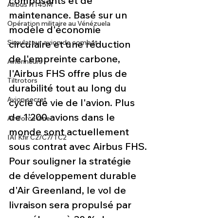
composants et de 
Airbus H145M
maintenance. Basé sur un 
Opération militaire au Vénézuela
modèle d'économie 
circulaire et une réduction 
Simulateur avion de combat
de l'empreinte carbone, 
Avionneurs
l'Airbus FHS offre plus de 
Tiltrotors
durabilité tout au long du 
Avion secret
cycle de vie de l'avion. Plus 
de 1’200 avions dans le 
Air Force One
monde sont actuellement 
IAI Kfir C2/C7/TC2
sous contrat avec Airbus FHS.
Pour souligner la stratégie 
de développement durable 
d'Air Greenland, le vol de 
livraison sera propulsé par 