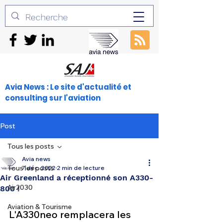
Avia News : Le site d'actualité et
consulting sur l'aviation
Post
Tous les posts
Avia news
Tous les posts
7 déc. 2022
2 min de lecture
Air Greenland a réceptionné son A330-
Air2030
800 !
Aviation & Tourisme
L'A330neo remplacera les 