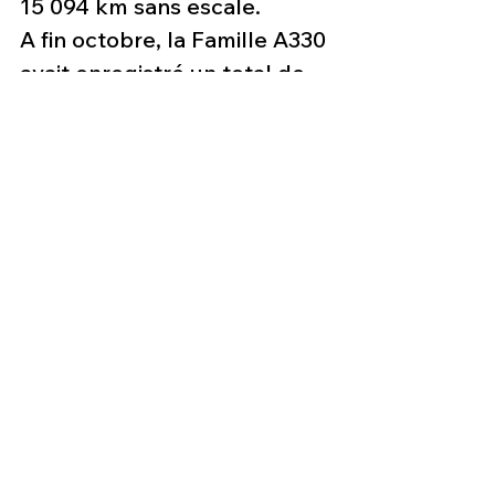
15 094 km sans escale.
A fin octobre, la Famille A330 
avait enregistré un total de 
plus de 1 700 commandes 
fermes dont 275 A330neo de 
24 clients.
Photo :
 A330-800neo @ 
Airbus – H.Goussé 
les nouvelles de l'aviation
a330neo
Aviation & Tourisme