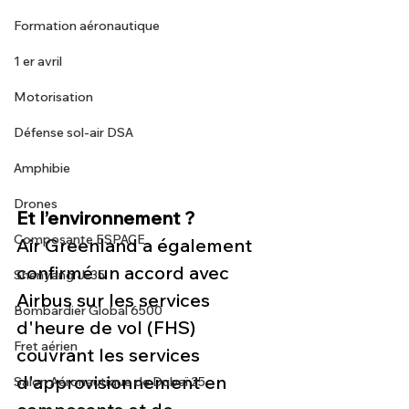
Formation aéronautique
1 er avril
Motorisation
Défense sol-air DSA
Amphibie
Drones
Et l’environnement ?
Composante ESPACE
Air Greenland a également 
confirmé un accord avec 
Shenyang J-35
Airbus sur les services 
Bombardier Global 6500
d'heure de vol (FHS) 
Fret aérien
couvrant les services 
d'approvisionnement en 
Salon Aéronautique de Dubaï 25