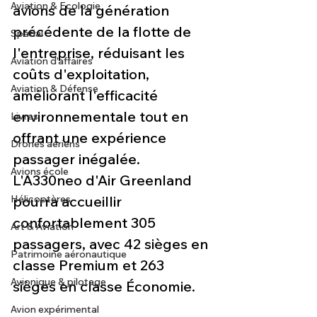
Aviation & Ecologie
avions de la génération 
précédente de la flotte de 
Spatial
l'entreprise, réduisant les 
Aviation d'affaires
coûts d'exploitation, 
Aviation & Défense
améliorant l'efficacité 
environnementale tout en 
Livres
offrant une expérience 
Drones aériens
passager inégalée. 
Avions école
L'A330neo d'Air Greenland 
Hélicoptères
pourra accueillir 
confortablement 305 
Art & Aviation
passagers, avec 42 sièges en 
Patrimoine aéronautique
classe Premium et 263 
Avionique & pilotage
sièges en classe Économie.
Avion expérimental