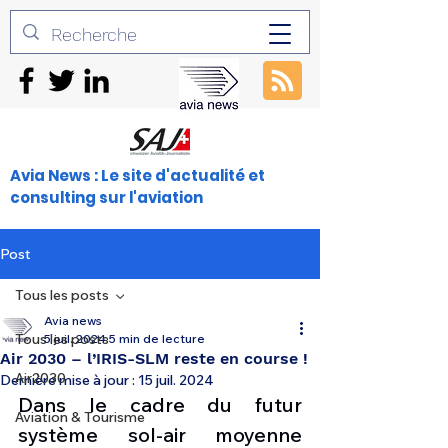
Avia News : Le site d'actualité et
consulting sur l'aviation
Post
Tous les posts
Avia news
Tous les posts
5 juil. 2024
5 min de lecture
Air 2030 – l’IRIS-SLM reste en course !
Air2030
Dernière mise à jour :
15 juil. 2024
Dans le cadre du futur 
Aviation & Tourisme
système sol-air moyenne 