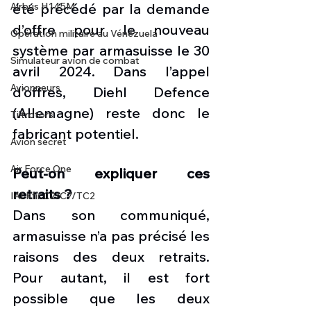
été précédé par la demande 
Airbus H145M
d’offre pour le nouveau 
Opération militaire au Vénézuela
système par armasuisse le 30 
Simulateur avion de combat
avril 2024. Dans l’appel 
Avionneurs
d’offres, Diehl Defence 
(Allemagne) reste donc le 
Tiltrotors
fabricant potentiel.  
Avion secret
Air Force One
Peut-on expliquer ces 
retraits ?
IAI Kfir C2/C7/TC2
Dans son communiqué, 
armasuisse n’a pas précisé les 
raisons des deux retraits. 
Pour autant, il est fort 
possible que les deux 