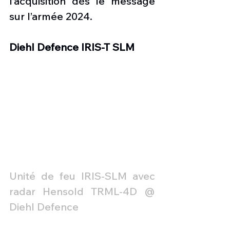
l’acquisition dès le message 
sur l’armée 2024.
Diehl Defence IRIS-T SLM
Unité de feu IRIS-SLM avec 
radar Hensold TRML-4D @ 
Diehl Defence