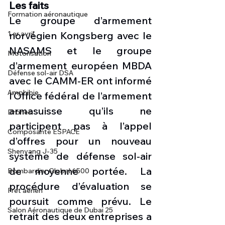
Les faits 
Formation aéronautique
Le groupe d’armement 
norvégien Kongsberg avec le 
1 er avril
NASAMS et le groupe 
Motorisation
d’armement européen MBDA 
Défense sol-air DSA
avec le CAMM-ER ont informé 
Amphibie
l’Office fédéral de l’armement 
armasuisse qu’ils ne 
Drones
participent pas à l’appel 
Composante ESPACE
d’offres pour un nouveau 
Shenyang J-35
système de défense sol-air 
de moyenne portée. La 
Bombardier Global 6500
procédure d’évaluation se 
Fret aérien
poursuit comme prévu.
Le 
Salon Aéronautique de Dubaï 25
retrait des deux entreprises a 