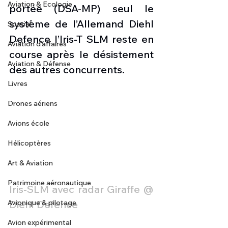
Aviation & Ecologie
portée (DSA-MP) seul le 
système de l’Allemand Diehl 
Spatial
Defence l’Iris-T SLM reste en 
Aviation d'affaires
course après le désistement 
Aviation & Défense
des autres concurrents. 
Livres
Drones aériens
Avions école
Hélicoptères
Art & Aviation
Patrimoine aéronautique
Iris-SLM avec radar Giraffe @ 
Diehl Defence
Avionique & pilotage
Avion expérimental