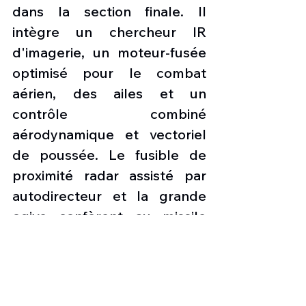
dans la section finale. Il 
intègre un chercheur IR 
d'imagerie, un moteur-fusée 
optimisé pour le combat 
aérien, des ailes et un 
contrôle combiné 
aérodynamique et vectoriel 
de poussée. Le fusible de 
proximité radar assisté par 
autodirecteur et la grande 
ogive confèrent au missile 
une capacité antimissile 
remarquable. Les 
fonctionnalités de suivi 
prédictif de la trajectoire de 