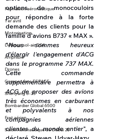
options de monocouloirs 
Formation aéronautique
pour répondre à la forte 
1 er avril
demande des clients pour la 
Motorisation
famille d'avions B737 « MAX ».
"
Nous sommes heureux 
Défense sol-air DSA
d'élargir l'engagement d'ACG 
Amphibie
dans le programme 737 MAX. 
Drones
Cette commande 
supplémentaire permettra à 
Composante ESPACE
ACG de proposer des avions 
Shenyang J-35
très économes en carburant 
Bombardier Global 6500
et polyvalents à nos 
Fret aérien
compagnies aériennes 
clientes du monde entier
", a 
Salon Aéronautique de Dubaï 25
déclaré Steven Udvar-Hazy , 