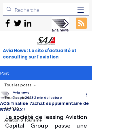
Avia News : Le site d'actualité et
consulting sur l'aviation
Post
Tous les posts
Avia news
Tous les posts
5 sept. 2023
2 min de lecture
ACG finalise l’achat supplémentaire de
Air2030
B737 MAX !
La société de leasing Aviation 
Aviation & Tourisme
Capital Group passe une 