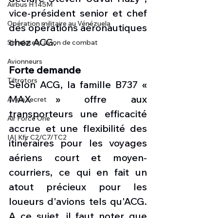
Airbus H145M
vice-président senior et chef 
Opération militaire au Vénézuela
des opérations aéronautiques 
chez ACG.
Simulateur avion de combat
Avionneurs
Forte demande
Tiltrotors
Selon ACG, la famille B737 « 
MAX » offre aux 
Avion secret
transporteurs une efficacité 
Air Force One
accrue et une flexibilité des 
IAI Kfir C2/C7/TC2
itinéraires pour les voyages 
aériens court et moyen-
courriers, ce qui en fait un 
atout précieux pour les 
loueurs d'avions tels qu'ACG. 
A ce sujet, il faut noter que 