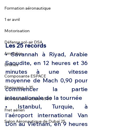
Formation aéronautique
1 er avril
Motorisation
Défense sol-air DSA
Les 25 records 
• Savannah à Riyad, Arabie 
Amphibie
Saoudite, en 12 heures et 36 
Drones
minutes à une vitesse 
Composante ESPACE
moyenne de Mach 0,90 pour 
Shenyang J-35
commencer la partie 
internationale de la tournée
Bombardier Global 6500
• Istanbul, Turquie, à 
Fret aérien
l'aéroport international Van 
Salon Aéronautique de Dubaï 25
Don au Vietnam, en 9 heures 