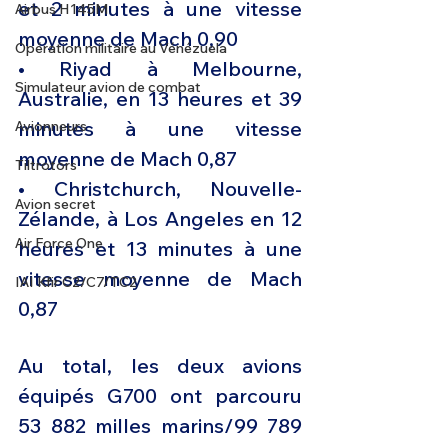
et 2 minutes à une vitesse 
Airbus H145M
moyenne de Mach 0,90
Opération militaire au Vénézuela
• Riyad à Melbourne, 
Simulateur avion de combat
Australie, en 13 heures et 39 
minutes à une vitesse 
Avionneurs
moyenne de Mach 0,87
Tiltrotors
• Christchurch, Nouvelle-
Avion secret
Zélande, à Los Angeles en 12 
Air Force One
heures et 13 minutes à une 
vitesse moyenne de Mach 
IAI Kfir C2/C7/TC2
0,87
Au total, les deux avions 
équipés G700 ont parcouru 
53 882 milles marins/99 789 