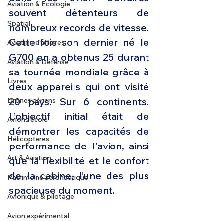
Aviation & Ecologie
souvent détenteurs de 
Spatial
nombreux records de vitesse. 
Cette fois son dernier né le 
Aviation d'affaires
G700 en a obtenus 25 durant 
Aviation & Défense
sa tournée mondiale grâce à 
Livres
deux appareils qui ont visité 
20 pays. Sur 6 continents. 
Drones aériens
L’objectif initial était de 
Avions école
démontrer les capacités de 
Hélicoptères
performance de l'avion, ainsi 
Art & Aviation
que la flexibilité et le confort 
de la cabine, l’une des plus 
Patrimoine aéronautique
spacieuse du moment. 
Avionique & pilotage
Avion expérimental