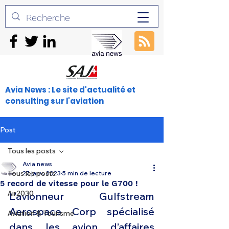
Avia News : Le site d'actualité et
consulting sur l'aviation
Post
Tous les posts
Avia news
Tous les posts
27 janv. 2023
5 min de lecture
5 record de vitesse pour le G700 !
Air2030
L’avionneur Gulfstream 
Aerospace Corp spécialisé 
Aviation & Tourisme
dans les avion d’affaires 