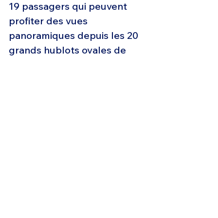
19 passagers qui peuvent 
profiter des vues 
panoramiques depuis les 20 
grands hublots ovales de 
l'avion, se détendre sur des 
sièges couchettes ultra-
confortables, sélectionner 
facilement les options de 
divertissement et plus 
encore grâce aux 
commandes tactiles de la 
cabine.
Gulfstream a conçu un « 
Symmetry Flight Deck » pour 