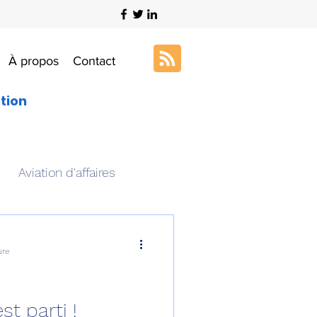
À propos
Contact
ation
Aviation d'affaires
s
Art & Aviation
ure
ation aéronautique
st parti !