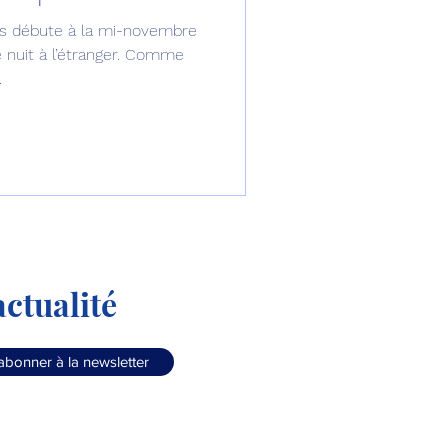
es débute à la mi-novembre
omposante ESPACE
 nuit à l’étranger. Comme
.
e de Dubaï 25
t
Avionneurs
ctualité
abonner à la newsletter