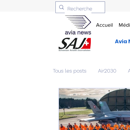
Accueil
Médi
Avia 
Tous les posts
Air2030
Aviation & Défense
Livr
Patrimoine aéronautique