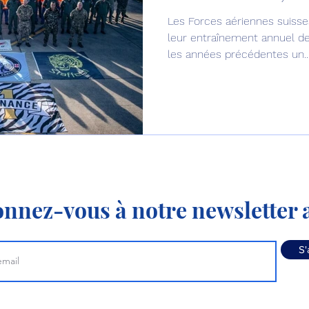
Les Forces aériennes suiss
Défense sol-air DSA
Amphibie
Drones
C
leur entraînement annuel de
les années précédentes un..
ier Global 6500
Fret aérien
Salon Aéronautiqu
 militaire au Vénézuela
Simulateur avion de comba
nnez-vous à notre newsletter a
S'