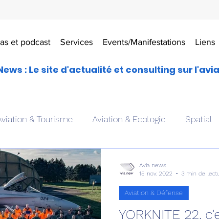
as et podcast
Services
Events/Manifestations
Liens
News : Le site d'actualité et consulting sur l'avi
Aviation & Tourisme
Aviation & Ecologie
Spatial
es
Drones aériens
Avions école
Hélicoptère
Avia news
15 nov. 2022
3 min de lect
Aviation & Défense
Avionique & pilotage
Avion expérimental
Form
YORKNITE 22, c'e