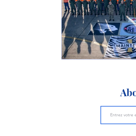
1 er avril
Motorisation
Shenyang J-35
Bombard
Airbus H145M
Opération
Tiltrotors
Abo