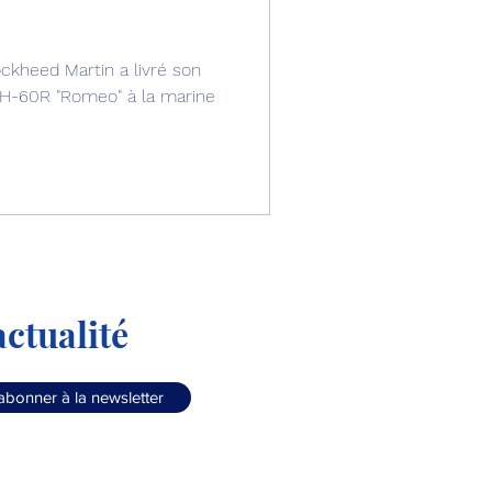
omposante ESPACE
ockheed Martin a livré son
MH-60R "Romeo" à la marine
e de Dubaï 25
t
Avionneurs
ctualité
abonner à la newsletter