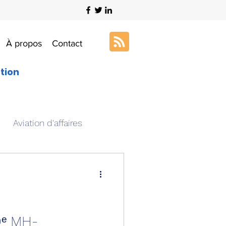
À propos
Contact
ation
Aviation d'affaires
s
Art & Aviation
ation aéronautique
0ᵉ MH-