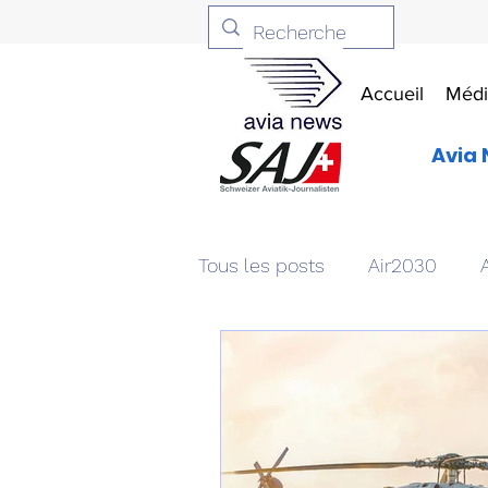
Accueil
Médi
Avia 
Tous les posts
Air2030
Aviation & Défense
Livr
Patrimoine aéronautique