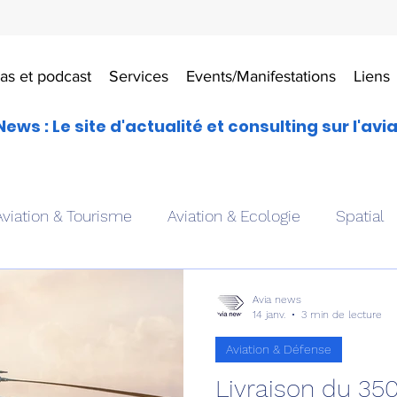
as et podcast
Services
Events/Manifestations
Liens
News : Le site d'actualité et consulting sur l'avi
Aviation & Tourisme
Aviation & Ecologie
Spatial
es
Drones aériens
Avions école
Hélicoptère
Avia news
14 janv.
3 min de lecture
Aviation & Défense
Avionique & pilotage
Avion expérimental
Form
Livraison du 35