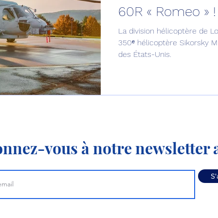
60R « Romeo » !
Défense sol-air DSA
Amphibie
Drones
C
La division hélicoptère de L
350ᵉ hélicoptère Sikorsky 
des États-Unis.
ier Global 6500
Fret aérien
Salon Aéronautiqu
 militaire au Vénézuela
Simulateur avion de comba
nnez-vous à notre newsletter a
S'