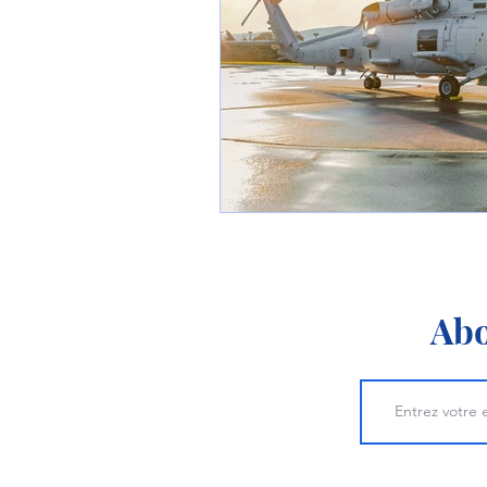
1 er avril
Motorisation
Shenyang J-35
Bombard
Airbus H145M
Opération
Tiltrotors
Abo