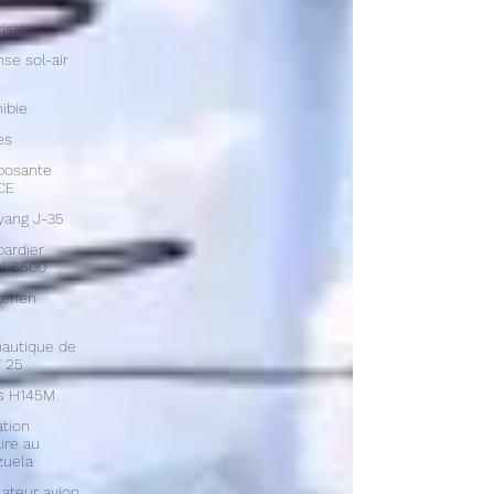
isation
se sol-air
ibie
es
osante
CE
yang J-35
ardier
l 6500
aérien
autique de
 25
us H145M
tion
aire au
zuela
ateur avion