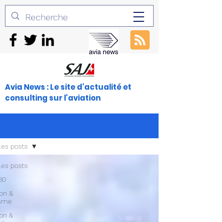
Avia News : Le site d'actualité et
consulting sur l'aviation
les posts
les posts
30
ion &
isme
ion &