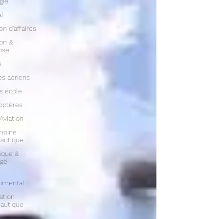
gie
al
on d'affaires
ion &
nse
s
s aériens
s école
optères
 Aviation
moine
autique
ique &
age
rimental
ation
autique
vril