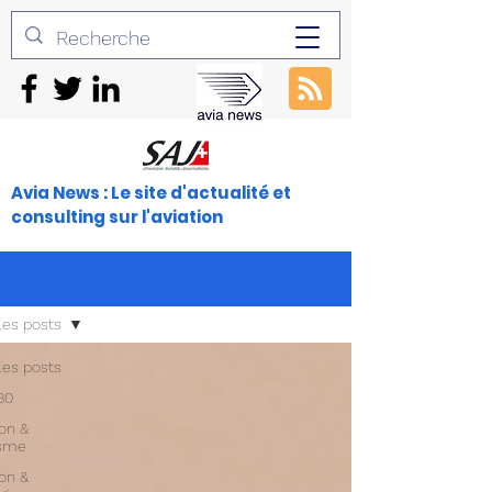
Avia News : Le site d'actualité et
consulting sur l'aviation
les posts
les posts
30
ion &
isme
ion &