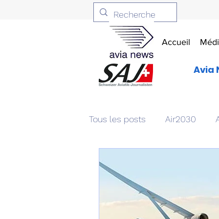
Accueil
Médi
Avia 
Tous les posts
Air2030
Aviation & Défense
Livr
Patrimoine aéronautique