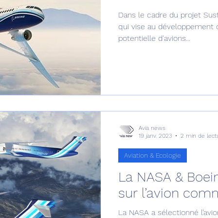
Dans le cadre du projet Sus
Défense sol-air DSA
Amphibie
Drones
C
qui vise au développement d
potentielle d'avions...
ier Global 6500
Fret aérien
Salon Aéronautiqu
 militaire au Vénézuela
Simulateur avion de comba
Avia news
19 janv. 2023
2 min de lect
Aviation & Ecologie
La NASA & Boein
sur l’avion comm
La NASA a sélectionné l’avi