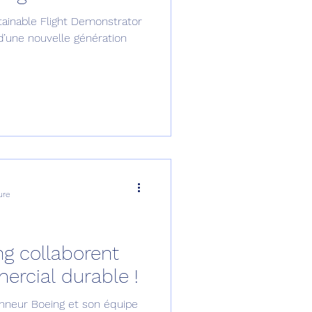
tainable Flight Demonstrator
omposante ESPACE
’une nouvelle génération
e de Dubaï 25
t
Avionneurs
ure
g collaborent
ercial durable !
onneur Boeing et son équipe