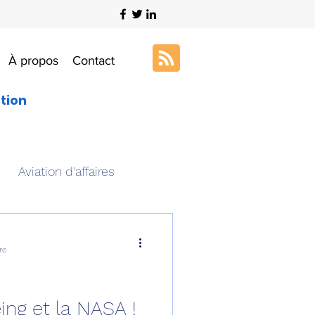
À propos
Contact
ation
Aviation d'affaires
s
Art & Aviation
re
ation aéronautique
ing et la NASA !