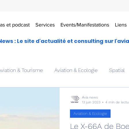
as et podcast
Services
Events/Manifestations
Liens
News : Le site d'actualité et consulting sur l'avi
Aviation & Tourisme
Aviation & Ecologie
Spatial
es
Drones aériens
Avions école
Hélicoptère
Avia news
13 juin 2023
4 min de lectu
Aviation & Ecologie
Avionique & pilotage
Avion expérimental
Form
Le X-66A de Boe