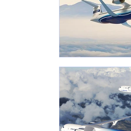
1 er avril
Motorisation
Shenyang J-35
Bombard
Airbus H145M
Opération
Tiltrotors