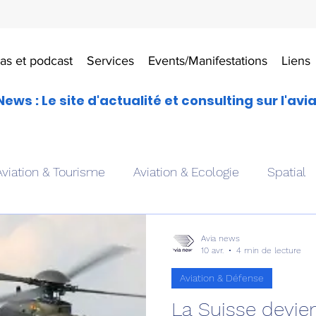
as et podcast
Services
Events/Manifestations
Liens
News : Le site d'actualité et consulting sur l'avi
Aviation & Tourisme
Aviation & Ecologie
Spatial
es
Drones aériens
Avions école
Hélicoptère
Avia news
10 avr.
4 min de lecture
Aviation & Défense
Avionique & pilotage
Avion expérimental
Form
La Suisse devi