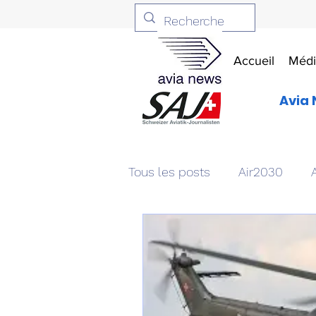
Accueil
Médi
Avia 
Tous les posts
Air2030
Aviation & Défense
Livr
Patrimoine aéronautique