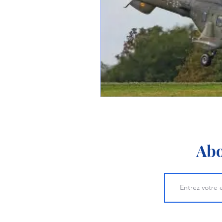
1 er avril
Motorisation
Shenyang J-35
Bombard
Airbus H145M
Opération
Tiltrotors
Abo