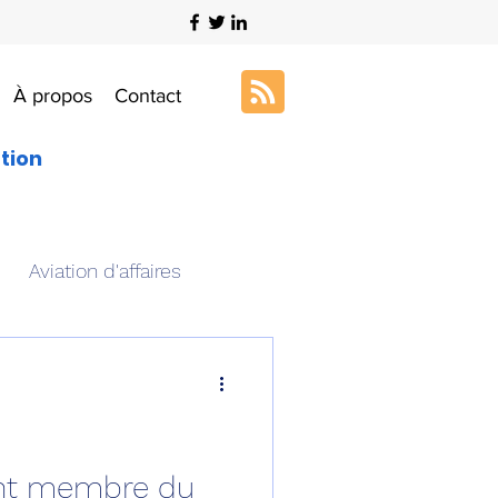
À propos
Contact
ation
Aviation d'affaires
s
Art & Aviation
ation aéronautique
ent membre du