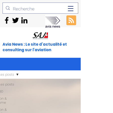
Avia News : Le site d'actualité et
consulting sur l'aviation
les posts
les posts
30
ion &
isme
ion &