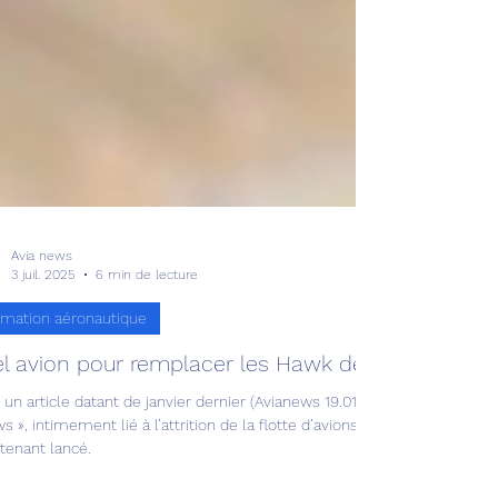
Avia news
3 juil. 2025
6 min de lecture
rmation aéronautique
l avion pour remplacer les Hawk de la RAF ?
un article datant de janvier dernier (Avianews 19.01.25), je vous parlais
s », intimement lié à l’attrition de la flotte d’avions Hawk. Le concou
tenant lancé.