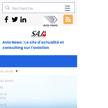
Avia News : Le site d'actualité et
consulting sur l'aviation
les posts
les posts
30
ion &
isme
ion &