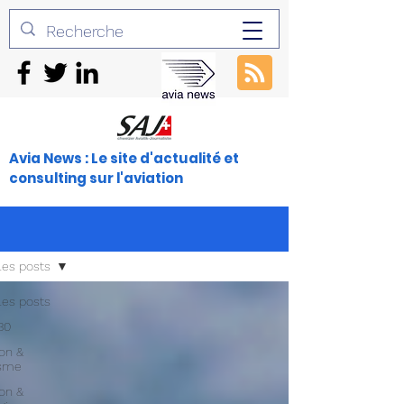
Avia News : Le site d'actualité et
consulting sur l'aviation
les posts
les posts
30
ion &
isme
ion &