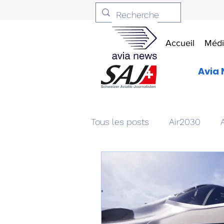
Accueil
Médi
Avia 
Tous les posts
Air2030
Aviation & Défense
Livr
Patrimoine aéronautique