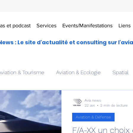
as et podcast
Services
Events/Manifestations
Liens
News : Le site d'actualité et consulting sur l'avi
Aviation & Tourisme
Aviation & Ecologie
Spatial
es
Drones aériens
Avions école
Hélicoptère
Avia news
22 avr.
2 min de lecture
Aviation & Défense
Avionique & pilotage
Avion expérimental
Form
F/A-XX un choix