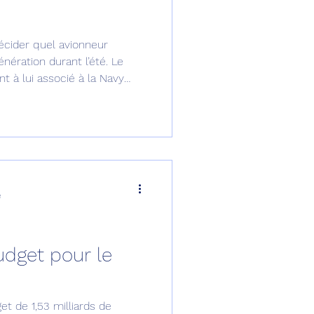
omposante ESPACE
décider quel avionneur
nération durant l’été. Le
t à lui associé à la Navy
e de Dubaï 25
.
t
Avionneurs
e
udget pour le
 de 1,53 milliards de