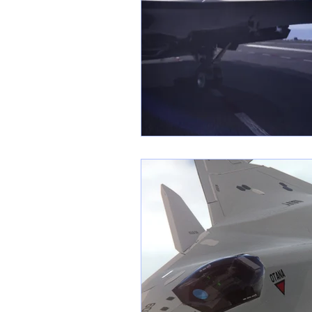
1 er avril
Motorisation
Shenyang J-35
Bombard
Airbus H145M
Opération
Tiltrotors