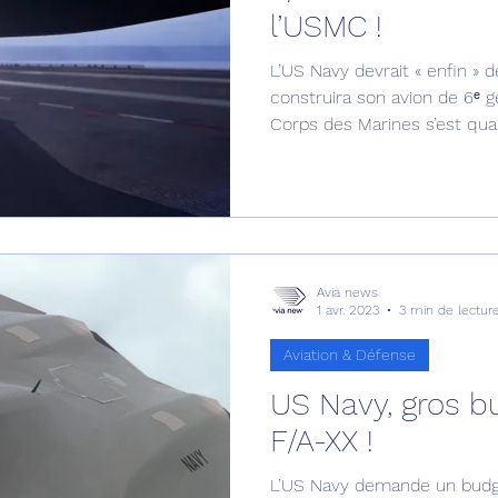
l’USMC !
Défense sol-air DSA
Amphibie
Drones
C
L’US Navy devrait « enfin » 
construira son avion de 6ᵉ gé
Corps des Marines s’est quan
ier Global 6500
Fret aérien
Salon Aéronautiqu
pour le développement futur
 militaire au Vénézuela
Simulateur avion de comba
Avia news
1 avr. 2023
3 min de lectur
Aviation & Défense
US Navy, gros b
F/A-XX !
L’US Navy demande un budget