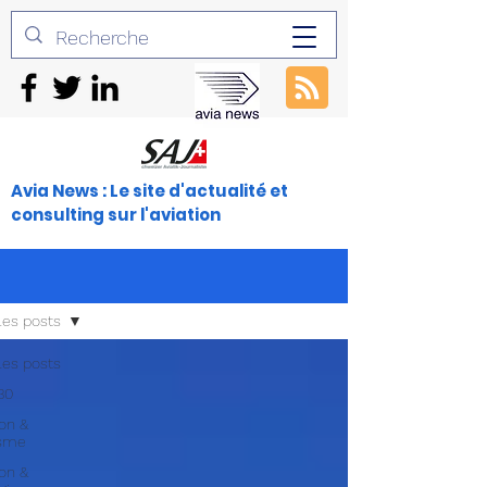
Avia News : Le site d'actualité et
consulting sur l'aviation
les posts
les posts
30
ion &
isme
ion &