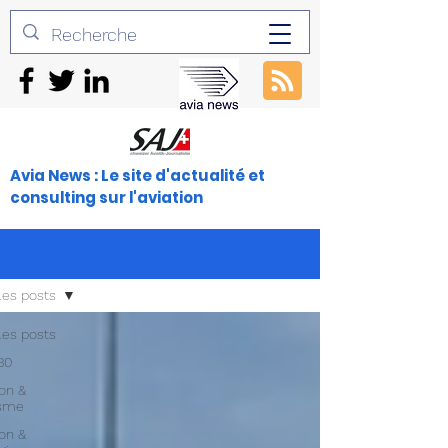
Avia News : Le site d'actualité et
consulting sur l'aviation
les posts
les posts
30
ion &
isme
ion &