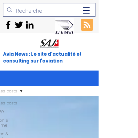
Avia News : Le site d'actualité et
consulting sur l'aviation
les posts
les posts
30
ion &
isme
ion &