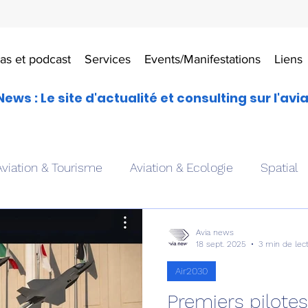
as et podcast
Services
Events/Manifestations
Liens
News : Le site d'actualité et consulting sur l'avi
Aviation & Tourisme
Aviation & Ecologie
Spatial
es
Drones aériens
Avions école
Hélicoptère
Avia news
18 sept. 2025
3 min de lec
Air2030
Avionique & pilotage
Avion expérimental
Form
Premiers pilotes