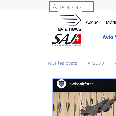
Accueil
Médi
Avia 
Tous les posts
Air2030
Aviation & Défense
Livr
Patrimoine aéronautique