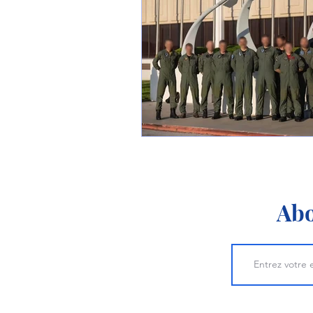
1 er avril
Motorisation
Shenyang J-35
Bombard
Airbus H145M
Opération
Tiltrotors
Abo