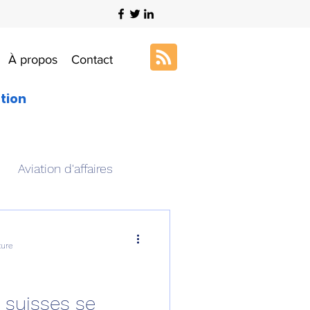
À propos
Contact
ation
Aviation d'affaires
s
Art & Aviation
ture
ation aéronautique
 suisses se