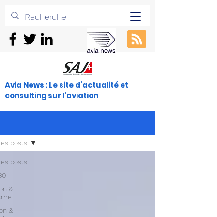
Avia News : Le site d'actualité et
consulting sur l'aviation
les posts
les posts
30
ion &
isme
ion &