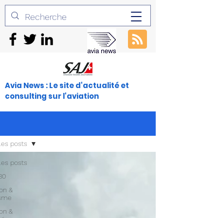
Avia News : Le site d'actualité et
consulting sur l'aviation
les posts
les posts
30
ion &
isme
ion &