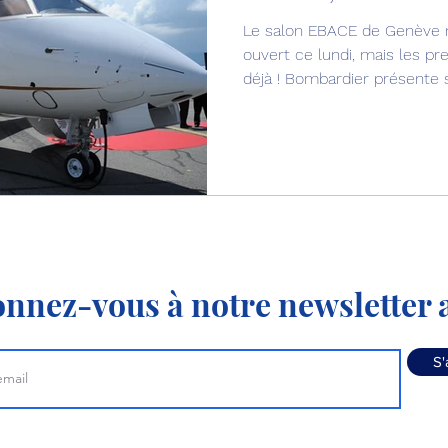
Le salon EBACE de Genève 
Défense sol-air DSA
Amphibie
Drones
C
ouvert ce lundi, mais les p
déjà ! Bombardier présente s
ier Global 6500
Fret aérien
Salon Aéronautiqu
 militaire au Vénézuela
Simulateur avion de comba
nnez-vous à notre newsletter a
S'