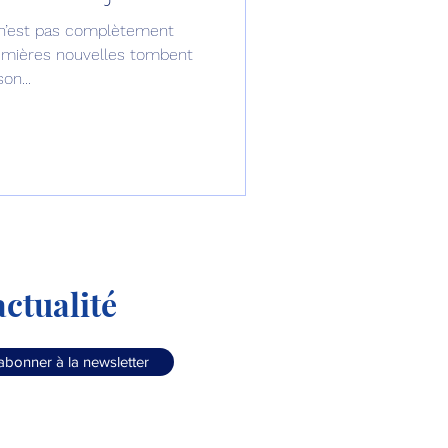
n’est pas complètement
omposante ESPACE
remières nouvelles tombent
on...
e de Dubaï 25
t
Avionneurs
ctualité
abonner à la newsletter