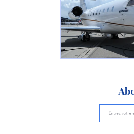
1 er avril
Motorisation
Shenyang J-35
Bombard
Airbus H145M
Opération
Tiltrotors
Abo