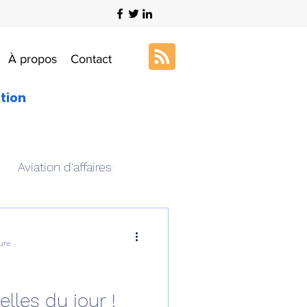
À propos
Contact
ation
Aviation d'affaires
s
Art & Aviation
ure
ation aéronautique
lles du jour !