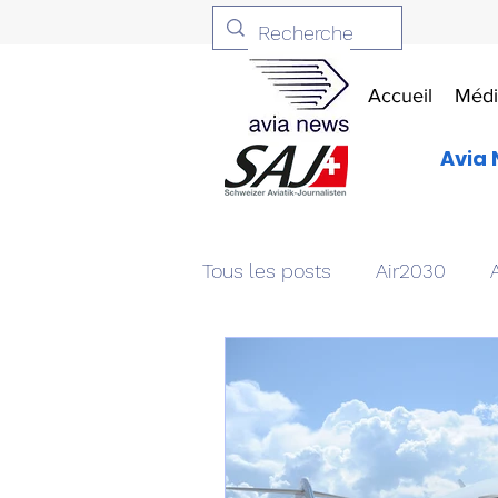
Accueil
Médi
Avia 
Tous les posts
Air2030
Aviation & Défense
Livr
Patrimoine aéronautique