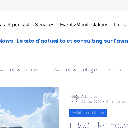
as et podcast
Services
Events/Manifestations
Liens
News : Le site d'actualité et consulting sur l'avi
Aviation & Tourisme
Aviation & Ecologie
Spatial
es
Drones aériens
Avions école
Hélicoptère
Avia news
22 mai 2023
6 min de lect
Aviation d'affaires
Avionique & pilotage
Avion expérimental
Form
EBACE, les nouve