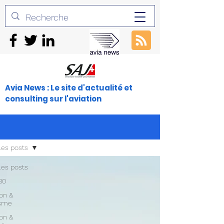
Avia News : Le site d'actualité et
consulting sur l'aviation
les posts
les posts
30
ion &
isme
ion &