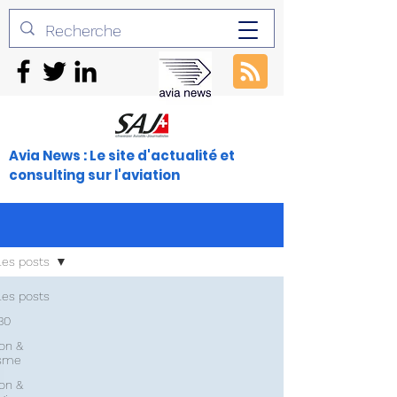
Avia News : Le site d'actualité et
consulting sur l'aviation
les posts
les posts
30
ion &
isme
ion &