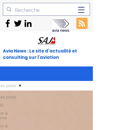
Avia News : Le site d'actualité et
consulting sur l'aviation
les posts
les posts
30
ion &
isme
ion &