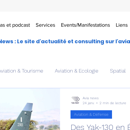
as et podcast
Services
Events/Manifestations
Liens
News : Le site d'actualité et consulting sur l'avi
Aviation & Tourisme
Aviation & Ecologie
Spatial
es
Drones aériens
Avions école
Hélicoptère
Avia news
24 janv.
2 min de lecture
Aviation & Défense
Avionique & pilotage
Avion expérimental
Form
Des Yak-130 en É