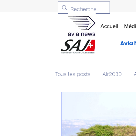
Accueil
Médi
Avia 
Tous les posts
Air2030
Aviation & Défense
Livr
Patrimoine aéronautique