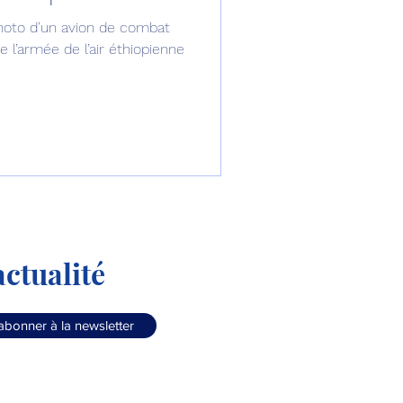
photo d’un avion de combat
omposante ESPACE
 l’armée de l’air éthiopienne
e de Dubaï 25
t
Avionneurs
ctualité
abonner à la newsletter