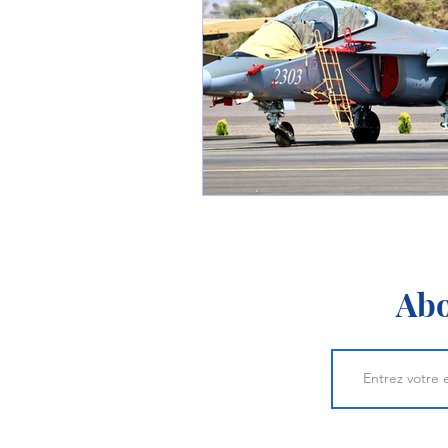
1 er avril
Motorisation
Shenyang J-35
Bombard
Airbus H145M
Opération
Tiltrotors
Abo