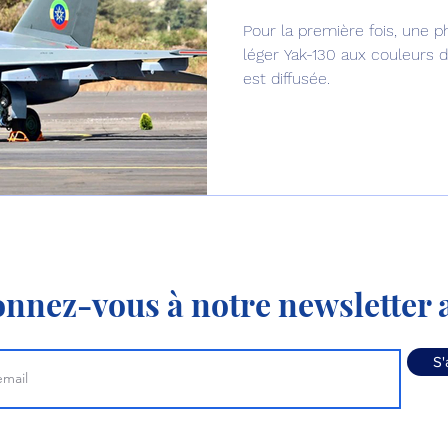
Pour la première fois, une 
Défense sol-air DSA
Amphibie
Drones
C
léger Yak-130 aux couleurs de
est diffusée.
ier Global 6500
Fret aérien
Salon Aéronautiqu
 militaire au Vénézuela
Simulateur avion de comba
nnez-vous à notre newsletter a
S'