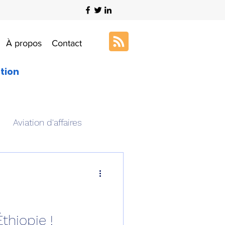
À propos
Contact
ation
Aviation d'affaires
s
Art & Aviation
ation aéronautique
thiopie !