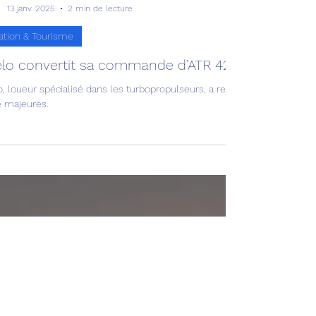
Avia news
13 janv. 2025
2 min de lecture
ation & Tourisme
lo convertit sa commande d’ATR 42 STOL !
, loueur spécialisé dans les turbopropulseurs, a renforcé son partenari
e majeures.