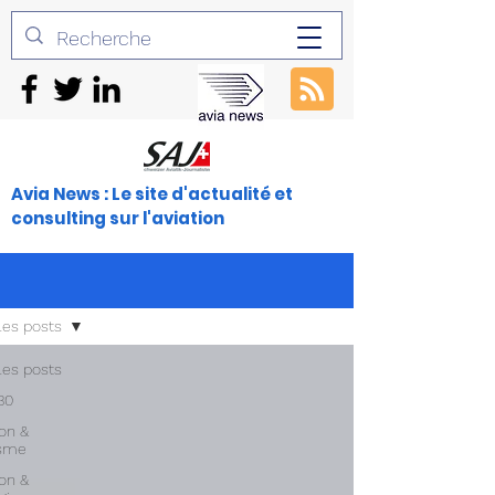
Avia News : Le site d'actualité et
consulting sur l'aviation
les posts
les posts
30
ion &
isme
ion &