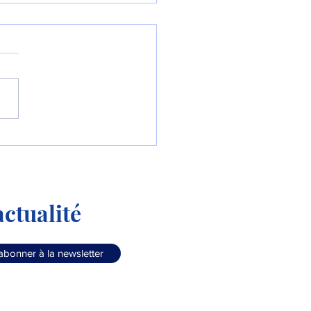
Colombie commande le
90 « Millennium » !
ctualité
abonner à la newsletter