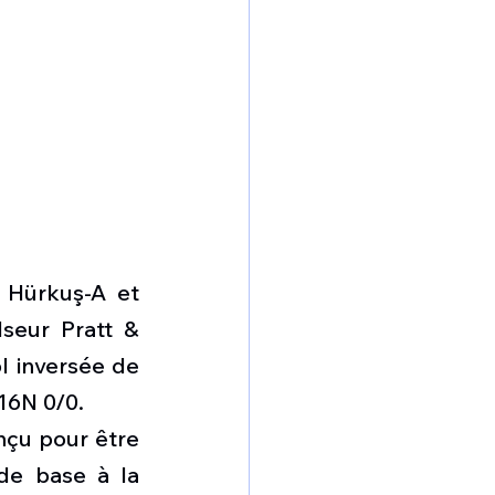
 Hürkuş-A et 
seur Pratt & 
 inversée de 
16N 0/0.
çu pour être 
de base à la 