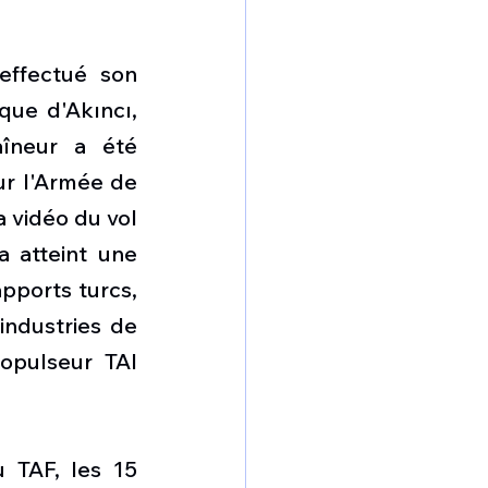
effectué son 
ue d'Akıncı, 
îneur a été 
r l'Armée de 
 vidéo du vol 
 atteint une 
pports turcs, 
ndustries de 
opulseur TAI 
 TAF, les 15 