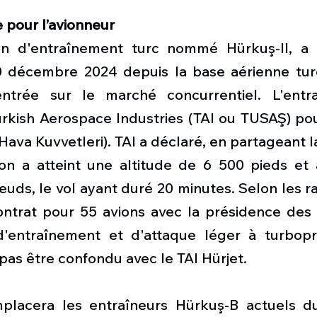
 pour l’avionneur
ion d'entraînement turc nommé Hürkuş-II, a 
0 décembre 2024 depuis la base aérienne turq
trée sur le marché concurrentiel. L'entra
rkish Aerospace Industries (TAI ou TUSAŞ) pou
 Hava Kuvvetleri). TAI a déclaré, en partageant la
ion a atteint une altitude de 6 500 pieds et a
uds, le vol ayant duré 20 minutes. Selon les ra
ontrat pour 55 avions avec la présidence des i
d'entraînement et d'attaque léger à turbopr
 pas être confondu avec le TAI Hürjet.
placera les entraîneurs Hürkuş-B actuels du