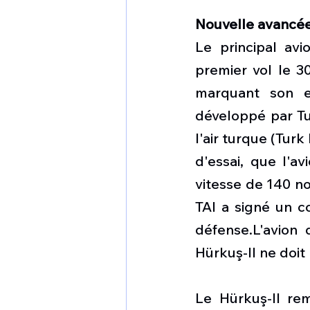
Nouvelle avancée
Le principal av
premier vol le 3
marquant son en
développé par Tu
l'air turque (Turk
d'essai, que l'av
vitesse de 140 nœ
TAI a signé un c
défense.L'avion 
Hürkuş-II ne doit
Le Hürkuş-II rem