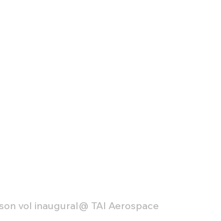
Défense sol-air DSA
Amphibie
Drones
C
ier Global 6500
Fret aérien
Salon Aéronautiqu
 militaire au Vénézuela
Simulateur avion de comba
 son vol inaugural@ TAI Aerospace