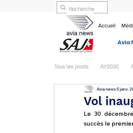
Accueil
Médi
Avia 
Tous les posts
Air2030
Avia news
5 janv. 
Aviation & Défense
Livr
Vol inau
Le 30 décembre 
Patrimoine aéronautique
succès le premier