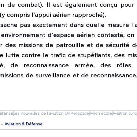
on de combat). Il est également conçu pour a
(y compris l'appui aérien rapproché).
 sache pas exactement dans quelle mesure l'av
 environnement d'espace aérien contesté, on p
r des missions de patrouille et de sécurité de
 lutte contre le trafic de stupéfiants, des mis
é, de reconnaissance armée, des rôles d'i
issions de surveillance et de reconnaissance, 
Défense
les nouvelles de l'aviation
TAI Aeropace
Avion école
Aviation tur
Aviation & Défense