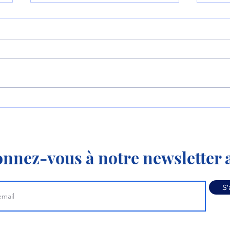
Le P-8 et le MQ-4
La 
apprennent à travailler
KC-3
ensemble !
nnez-vous à notre newsletter a
S'