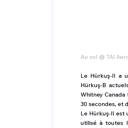
Au sol @ TAI Aer
Le Hürkuş-II a 
Hürkuş-B actuels
Whitney Canada P
30 secondes, et 
Le Hürkuş-II est 
utilisé à toutes