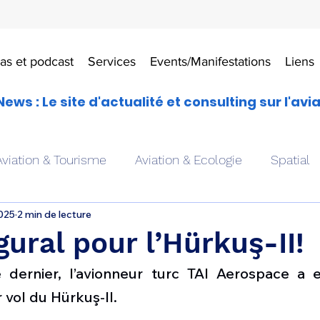
as et podcast
Services
Events/Manifestations
Liens
News : Le site d'actualité et consulting sur l'avi
Aviation & Tourisme
Aviation & Ecologie
Spatial
2025
2 min de lecture
es
Drones aériens
Avions école
Hélicoptère
gural pour l’Hürkuş-II!
dernier, l’avionneur turc TAI Aerospace a e
Avionique & pilotage
Avion expérimental
Form
 vol du Hürkuş-II.