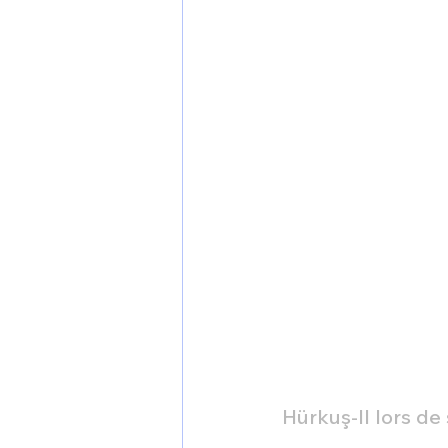
1 er avril
Motorisation
Shenyang J-35
Bombard
Airbus H145M
Opération
Tiltrotors
Hürkuş-II lors de