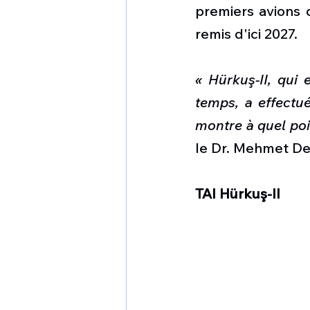
premiers avions d
remis d'ici 2027.
« Hürkuş-II, qui 
temps, a effectué
montre à quel poi
le Dr. Mehmet Dem
TAI Hürkuş-II