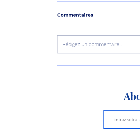
Commentaires
Rédigez un commentaire...
L’Australie équipe ses F-35
d’AIM-260 !
Abo