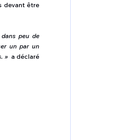
 devant être 
 dans peu de 
er un par un 
. »
  a déclaré 