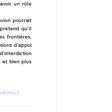
voir un rôle 
ion pourrait 
rétend qu'il 
s frontières, 
sions d'appui 
nterdiction 
et bien plus 
que
Hürkuş-II