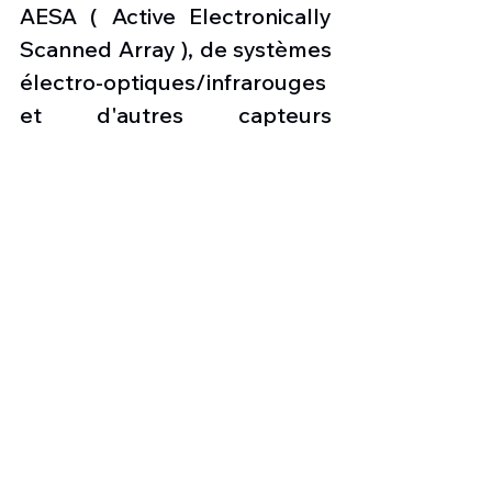
AESA ( Active Electronically 
Scanned Array ), de systèmes 
électro-optiques/infrarouges 
et d'autres capteurs 
spécifiques essentiels pour le 
renseignement, la 
surveillance, la 
reconnaissance (ISR), la 
patrouille maritime (MPA), la 
guerre anti-sous-marine ( 
ASW) et Signals Intelligence 
(SIGINT), soutien aux forces 
d'opérations spéciales et aux 
troupes au sol. Les capteurs 
de l'avion peuvent être gérés 