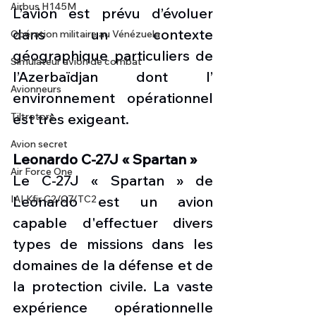
Airbus H145M
L’avion est prévu d’évoluer 
dans un contexte 
Opération militaire au Vénézuela
géographique particuliers de 
Simulateur avion de combat
l’Azerbaïdjan dont l’  
Avionneurs
environnement opérationnel 
Tiltrotors
est très exigeant.
Avion secret
Leonardo C-27J « Spartan »
Air Force One
Le C-27J « Spartan » de 
IAI Kfir C2/C7/TC2
Leonardo est un avion 
capable d'effectuer divers 
types de missions dans les 
domaines de la défense et de 
la protection civile.
La vaste 
expérience opérationnelle 