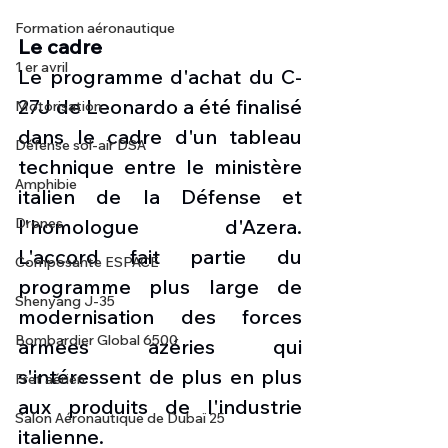
Formation aéronautique
Le cadre
1 er avril
Le programme d'achat du C-
27J de Leonardo a été finalisé 
Motorisation
dans le cadre d'un tableau 
Défense sol-air DSA
technique entre le ministère 
Amphibie
italien de la Défense et 
Drones
l'homologue d'Azera. 
L'accord fait partie du 
Composante ESPACE
programme plus large de 
Shenyang J-35
modernisation des forces 
Bombardier Global 6500
armées azéries qui 
s'intéressent de plus en plus 
Fret aérien
aux produits de l'industrie 
Salon Aéronautique de Dubaï 25
italienne.