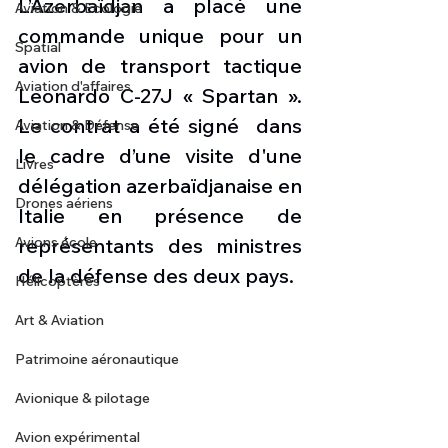
L’Azerbaïdjan a placé une 
Aviation & Ecologie
commande unique pour un 
Spatial
avion de transport tactique 
Aviation d'affaires
Leonardo C-27J « Spartan ». 
Le contrat a été signé  dans 
Aviation & Défense
le cadre d’une visite d'une 
Livres
délégation azerbaïdjanaise en 
Drones aériens
Italie en présence de 
Avions école
représentants des ministres 
de la défense des deux pays.
Hélicoptères
Art & Aviation
Patrimoine aéronautique
Avionique & pilotage
Avion expérimental