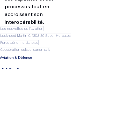
processus tout en 
accroissant son 
interopérabilité.
Les nouvelles de l'aviation
Lockheed Martin C-130J-30 Super Hercules
Force aérienne danoise
Coopération suisse-danemark
Aviation & Défense
Voir tout
Posts récents