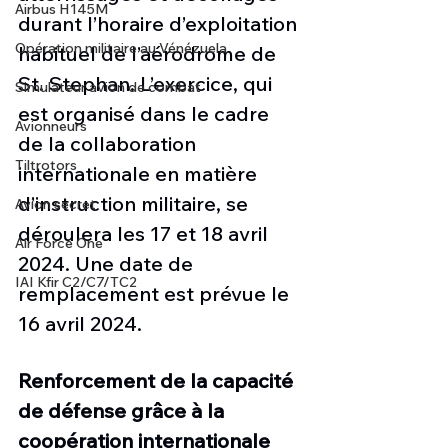
Airbus H145M
durant l’horaire d’exploitation 
Opération militaire au Vénézuela
habituel de l’aérodrome de 
St. Stephan. L’exercice, qui 
Simulateur avion de combat
est organisé dans le cadre 
Avionneurs
de la collaboration 
Tiltrotors
internationale en matière 
d’instruction militaire, se 
Avion secret
déroulera les 17 et 18 avril 
Air Force One
2024. Une date de 
IAI Kfir C2/C7/TC2
remplacement est prévue le 
16 avril 2024.
Renforcement de la capacité 
de défense grâce à la 
coopération internationale