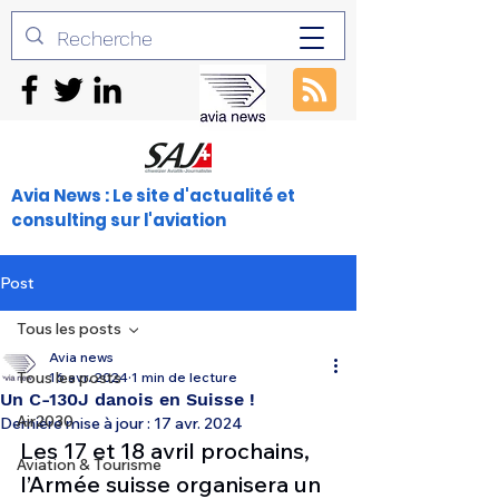
Avia News : Le site d'actualité et
consulting sur l'aviation
Post
Tous les posts
Avia news
Tous les posts
16 avr. 2024
1 min de lecture
Un C-130J danois en Suisse !
Air2030
Dernière mise à jour :
17 avr. 2024
Les 17 et 18 avril prochains, 
Aviation & Tourisme
l’Armée suisse organisera un 