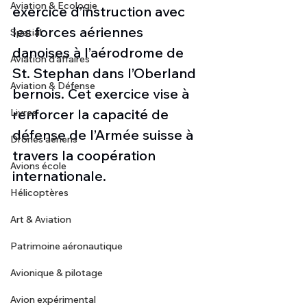
Aviation & Ecologie
exercice d’instruction avec 
les forces aériennes 
Spatial
danoises à l’aérodrome de 
Aviation d'affaires
St. Stephan dans l’Oberland 
Aviation & Défense
bernois. Cet exercice vise à 
renforcer la capacité de 
Livres
défense de l’Armée suisse à 
Drones aériens
travers la coopération 
Avions école
internationale.
Hélicoptères
Art & Aviation
Patrimoine aéronautique
Avionique & pilotage
Avion expérimental