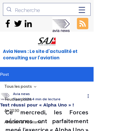
Avia News : Le site d'actualité et
consulting sur l'aviation
Post
Tous les posts
Avia news
Tous les posts
5 juin 2024
4 min de lecture
Test réussi pour « Alpha Uno » !
Air2030
Ce mercredi, les Forces 
aériennes ont parfaitement 
Aviation & Tourisme
mené l’exercice « Alpha Uno » 