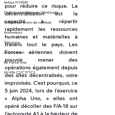
Airbus H145M
pour réduire ce risque. La 
Opération militaire au Vénézuela
décentralisation est la 
capacité à répartir 
Simulateur avion de combat
rapidement les ressources 
Avionneurs
humaines et matérielles à 
Tiltrotors
travers tout le pays. Les 
Forces aériennes doivent 
Avion secret
pouvoir mener des 
Air Force One
opérations également depuis 
IAI Kfir C2/C7/TC2
des sites décentralisés, voire 
improvisés. C’est pourquoi, ce 
5 juin 2024, lors de l’exercice 
« Alpha Uno, » elles ont 
opéré décoller des F/A-18 sur 
l’autoroute A1 à la hauteur de 