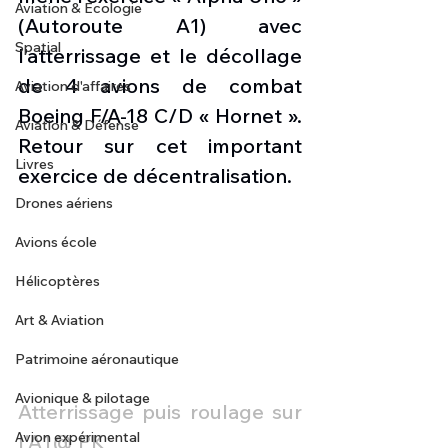
Aviation & Ecologie
(Autoroute A1) avec 
Spatial
l’atterrissage et le décollage 
de 4 avions de combat 
Aviation d'affaires
Boeing F/A-18 C/D « Hornet ». 
Aviation & Défense
Retour sur cet important 
Livres
exercice de décentralisation. 
Drones aériens
Avions école
Hélicoptères
Art & Aviation
Patrimoine aéronautique
Avionique & pilotage
Atterrissage puis roulage sur 
Avion expérimental
l'A1@ PK