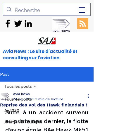
Avia News : Le site d'actualité et
consulting sur l'aviation
Post
Tous les posts
Avia news
Tous les posts
24 nov. 2023
3 min de lecture
Reprise des vol des Hawk finlandais !
Air2030
Suite à un accident survenu 
au printemps dernier, la flotte 
Aviation & Tourisme
d’avion école BAe Hawk Mk51 