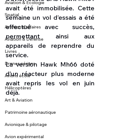
Aviation & Ecologie
avait été immobilisée. Cette 
Spatial
semaine un vol d’essais a été 
effectué avec succès, 
Aviation d'affaires
permettant ainsi aux 
Aviation & Défense
appareils de reprendre du 
Livres
service. 
La version Hawk Mh66 doté 
Drones aériens
d’un réacteur plus moderne 
Avions école
avait repris les vol en juin 
Hélicoptères
déjà.
Art & Aviation
Patrimoine aéronautique
Avionique & pilotage
Avion expérimental