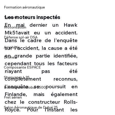
Formation aéronautique
Les moteurs inspectés
1 er avril
En mai dernier un Hawk 
Motorisation
Mk51avait eu un accident. 
Défense sol-air DSA
Dans le cadre de l'enquête 
sur l'accident, la cause a été 
Amphibie
en grande partie identifiée, 
Drones
cependant tous les facteurs 
Composante ESPACE
n’ayant pas été 
Shenyang J-35
complètement reconnus, 
l'enquête se poursuit en 
Bombardier Global 6500
Finlande, mais également 
Fret aérien
chez le constructeur Rolls-
Salon Aéronautique de Dubaï 25
Royce. Pour l’instant les 