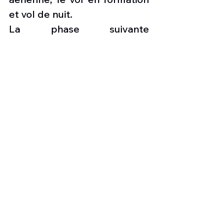
et vol de nuit.
La phase suivante 
(d'introduction), connue sous 
le nom de HW 2, se 
concentre sur l'entraînement 
tactique et consiste en un 
travail de base air-air et air-
sol avant que les élèves ne 
progressent vers le niveau 
plus
exigeant en vue de la 
transition sur le Boeing F/A-18 
C/D « Hornet ».