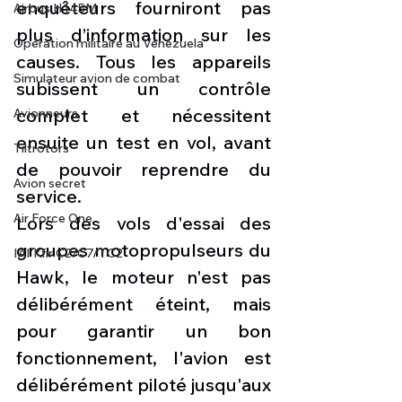
enquêteurs fourniront pas 
Airbus H145M
plus d’information sur les 
Opération militaire au Vénézuela
causes. Tous les appareils 
Simulateur avion de combat
subissent un contrôle 
complet et nécessitent 
Avionneurs
ensuite un test en vol, avant 
Tiltrotors
de pouvoir reprendre du 
Avion secret
service.
Air Force One
Lors des vols d'essai des 
groupes motopropulseurs du 
IAI Kfir C2/C7/TC2
Hawk, le moteur n'est pas 
délibérément éteint, mais 
pour garantir un bon 
fonctionnement, l'avion est 
délibérément piloté jusqu'aux 