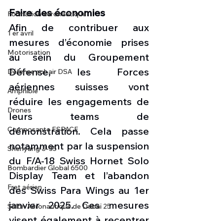
Faire des économies
Formation aéronautique
Afin de contribuer aux 
1 er avril
mesures d’économie prises 
Motorisation
au sein du Groupement 
Défense, les Forces 
Défense sol-air DSA
aériennes suisses vont 
Amphibie
réduire les engagements de 
Drones
leurs teams de 
Composante ESPACE
démonstration. Cela passe 
notamment par la suspension 
Shenyang J-35
du F/A-18 Swiss Hornet Solo 
Bombardier Global 6500
Display Team et l’abandon 
Fret aérien
des Swiss Para Wings au 1er 
janvier 2025. Ces mesures 
Salon Aéronautique de Dubaï 25
visent également à recentrer 