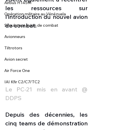
Airbus H145M
les ressources sur 
Opération militaire au Vénézuela
l’introduction du nouvel avion 
de combat.
Simulateur avion de combat
Avionneurs
Tiltrotors
Avion secret
Air Force One
IAI Kfir C2/C7/TC2
Le PC-21 mis en avant @ 
DDPS
Depuis des décennies, les 
cinq teams de démonstration 