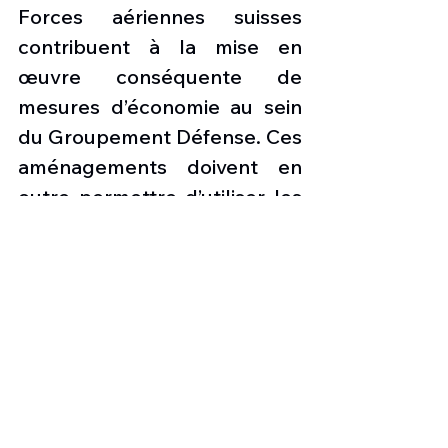
Forces aériennes suisses 
contribuent à la mise en 
œuvre conséquente de 
mesures d’économie au sein 
du Groupement Défense. Ces 
aménagements doivent en 
outre permettre d’utiliser les 
heures de vol libérées au 
profit des engagements ainsi 
que de la formation et du 
perfectionnement des 
pilotes. D’autres mesures 
sont en préparation.
Pas que la Suisse 