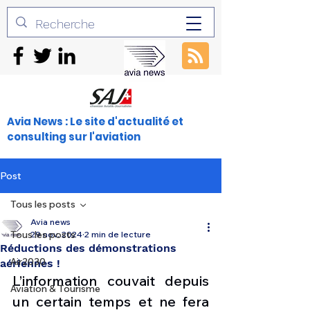
Avia News : Le site d'actualité et
consulting sur l'aviation
Post
Tous les posts
Avia news
Tous les posts
29 nov. 2024
2 min de lecture
Réductions des démonstrations
Air2030
aériennes !
L’information couvait depuis 
Aviation & Tourisme
un certain temps et ne fera 