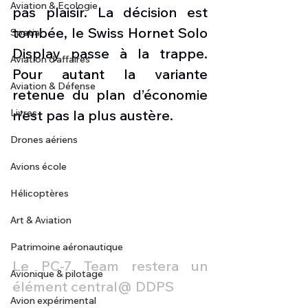
Aviation & Ecologie
pas plaisir. La décision est 
tombée, le Swiss Hornet Solo 
Spatial
Display passe à la trappe. 
Aviation d'affaires
Pour autant la variante 
Aviation & Défense
retenue du plan d’économie 
Livres
n’est pas la plus austère.
Drones aériens
Avions école
Hélicoptères
Art & Aviation
Patrimoine aéronautique
Le PC-7 Team restera un 
Avionique & pilotage
élément central@ DDPS
Avion expérimental