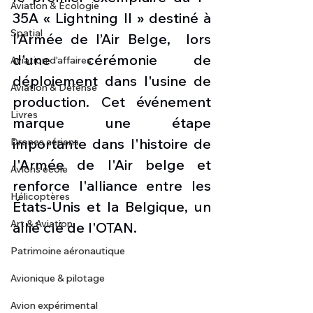
Aviation & Ecologie
35A « Lightning II » destiné à 
Spatial
l’Armée de l’Air Belge,  lors 
d'une cérémonie de 
Aviation d'affaires
déploiement dans l'usine de 
Aviation & Défense
production. Cet événement 
Livres
marque une étape 
importante dans l'histoire de 
Drones aériens
l'Armée de l'Air belge et 
Avions école
renforce l'alliance entre les 
Hélicoptères
États-Unis et la Belgique, un 
Art & Aviation
allié clé de l'OTAN.
Patrimoine aéronautique
Avionique & pilotage
Avion expérimental