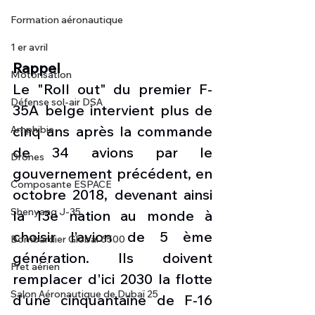
Formation aéronautique
1 er avril
Rappel
Motorisation
Le "Roll out" du premier F-
Défense sol-air DSA
35A belge intervient plus de 
cinq ans après la commande 
Amphibie
de 34 avions par le 
Drones
gouvernement précédent, en 
Composante ESPACE
octobre 2018, devenant ainsi 
Shenyang J-35
la 13e nation au monde à 
choisir l’avion de 5 ème 
Bombardier Global 6500
génération. Ils doivent 
Fret aérien
remplacer d'ici 2030 la flotte 
Salon Aéronautique de Dubaï 25
d'une cinquantaine de F-16 