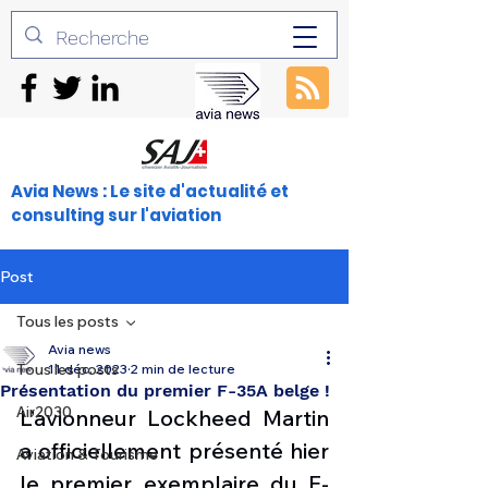
Avia News : Le site d'actualité et
consulting sur l'aviation
Post
Tous les posts
Avia news
Tous les posts
11 déc. 2023
2 min de lecture
Présentation du premier F-35A belge !
Air2030
L’avionneur Lockheed Martin 
a officiellement présenté hier 
Aviation & Tourisme
le premier exemplaire du F-