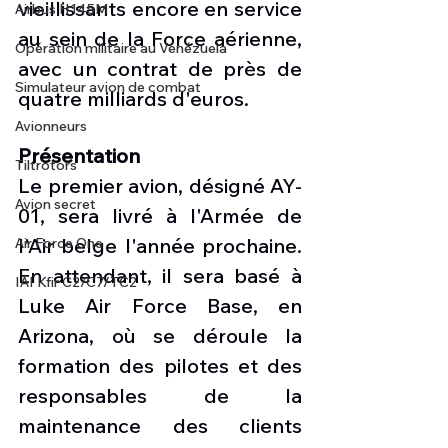
vieillissants encore en service 
Airbus H145M
au sein de la Force aérienne, 
Opération militaire au Vénézuela
avec un contrat de près de 
Simulateur avion de combat
quatre milliards d'euros.
Avionneurs
Présentation
Tiltrotors
Le premier avion, désigné AY-
Avion secret
01, sera livré à l'Armée de 
l'Air belge l'année prochaine. 
Air Force One
En attendant, il sera basé à 
IAI Kfir C2/C7/TC2
Luke Air Force Base, en 
Arizona, où se déroule la 
formation des pilotes et des 
responsables de la 
maintenance des clients 