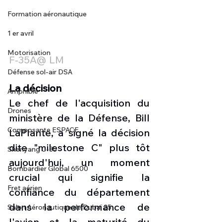
Formation aéronautique
1 er avril
Motorisation
F-35A@ LM
Défense sol-air DSA
La décision
Amphibie
Le chef de l'acquisition du 
Drones
ministère de la Défense, Bill 
Composante ESPACE
LaPlante, a signé la décision 
dite "milestone C" plus tôt 
Shenyang J-35
aujourd'hui, un moment 
Bombardier Global 6500
crucial qui signifie la 
Fret aérien
confiance du département 
dans la performance de 
Salon Aéronautique de Dubaï 25
l'avion et la maturité du 