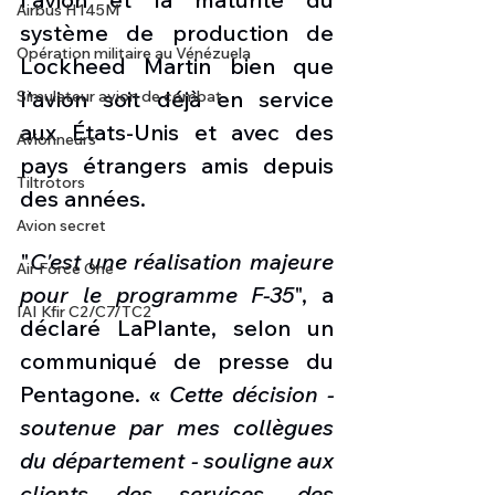
Airbus H145M
système de production de 
Opération militaire au Vénézuela
Lockheed Martin bien que 
l'avion soit déjà en service 
Simulateur avion de combat
aux États-Unis et avec des 
Avionneurs
pays étrangers amis depuis 
Tiltrotors
des années.
Avion secret
"
C'est une réalisation majeure 
Air Force One
pour le programme F-35
", a 
IAI Kfir C2/C7/TC2
déclaré LaPlante, selon un 
communiqué de presse du 
Pentagone. « 
Cette décision - 
soutenue par mes collègues 
du département - souligne aux 
clients des services, des 