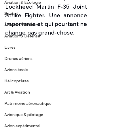
Aviation & Ecologie
Lockheed Martin F-35 Joint 
Spatial
Strike Fighter. Une annonce 
importante et qui pourtant ne 
Aviation d'affaires
change pas grand-chose. 
Aviation & Défense
Livres
Drones aériens
Avions école
Hélicoptères
Art & Aviation
Patrimoine aéronautique
Avionique & pilotage
Avion expérimental