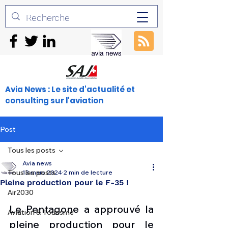
Avia News : Le site d'actualité et
consulting sur l'aviation
Post
Tous les posts
Avia news
Tous les posts
13 mars 2024
2 min de lecture
Pleine production pour le F-35 !
Air2030
Le Pentagone a approuvé la 
Aviation & Tourisme
pleine production pour le 