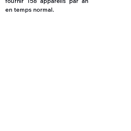
fournir 158 appareils par an 
en temps normal. 
De plus, les années de 
retards pour disposer d’un 
outil susceptible d’analyse les 
données d’un avion de 5ème 
génération n'ont guère eu 
d'impact sur les ventes et la 
production de F-35, car 
Lockheed produit plus de 
100 F-35 par an depuis 2019, 
l'année où le F-35 était 
initialement prévu pour 
atteindre la pleine 
production. Les États-Unis 