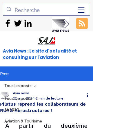
Avia News : Le site d'actualité et
consulting sur l'aviation
Post
Tous les posts
Avia news
Tous les posts
22 janv. 2024
2 min de lecture
Pilatus reprend les collaborateurs de
Air2030
RUAG Aerostructures !
Aviation & Tourisme
À partir du deuxième 