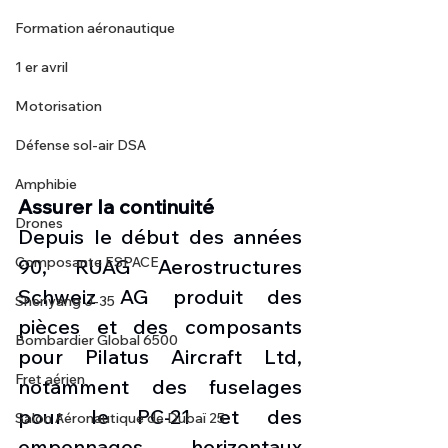
Formation aéronautique
1 er avril
Motorisation
Défense sol-air DSA
Amphibie
Assurer la continuité
Drones
Depuis le début des années 
Composante ESPACE
90, RUAG Aerostructures 
Schweiz AG produit des 
Shenyang J-35
pièces et des composants 
Bombardier Global 6500
pour Pilatus Aircraft Ltd, 
Fret aérien
notamment des fuselages 
pour le PC-21 et des 
Salon Aéronautique de Dubaï 25
empennages horizontaux 