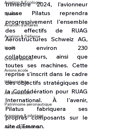
Aviation & Ecologie
trimestre 2024, l’avionneur 
suisse Pilatus reprendra 
Spatial
progressivement l'ensemble 
Aviation d'affaires
des effectifs de RUAG 
Aviation & Défense
Aerostructures Schweiz AG, 
soit environ 230 
Livres
collaborateurs, ainsi que 
Drones aériens
toutes ses machines. Cette 
Avions école
reprise s'inscrit dans le cadre 
Hélicoptères
des objectifs stratégiques de 
la Confédération pour RUAG 
Art & Aviation
International. À l'avenir, 
Patrimoine aéronautique
Pilatus fabriquera ses 
Avionique & pilotage
propres composants sur le 
site d'Emmen.
Avion expérimental