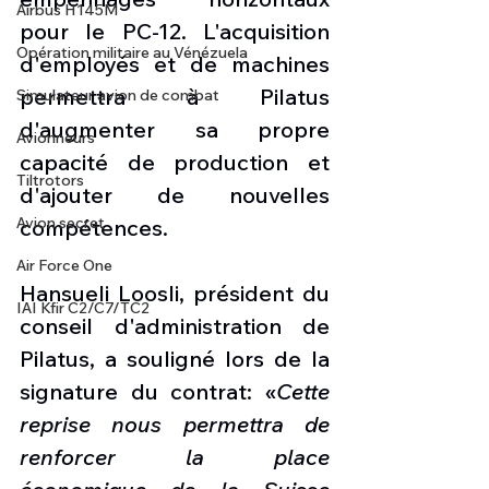
Airbus H145M
pour le PC-12. L'acquisition 
Opération militaire au Vénézuela
d'employés et de machines 
permettra à Pilatus 
Simulateur avion de combat
d'augmenter sa propre 
Avionneurs
capacité de production et 
Tiltrotors
d'ajouter de nouvelles 
Avion secret
compétences.
Air Force One
Hansueli Loosli, président du 
IAI Kfir C2/C7/TC2
conseil d'administration de 
Pilatus, a souligné lors de la 
signature du contrat: «
Cette 
reprise nous permettra de 
renforcer la place 