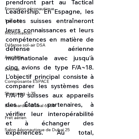
prendront part au Tactical 
Formation aéronautique
Leadership. En Espagne, les 
pilotes suisses entraîneront 
1 er avril
leurs connaissances et leurs 
Motorisation
compétences en matière de 
Défense sol-air DSA
défense aérienne 
multinationale avec jusqu’à 
Amphibie
cinq avions de type F/A¬18. 
Drones
L’objectif principal consiste à 
Composante ESPACE
comparer les systèmes des 
Shenyang J-35
F/A-18 suisses aux appareils 
des États partenaires, à 
Bombardier Global 6500
vérifier leur interopérabilité 
Fret aérien
et à échanger des 
Salon Aéronautique de Dubaï 25
expériences. Au total, 