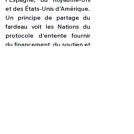
et des États-Unis d'Amérique.
Un principe de partage du 
fardeau voit les Nations du 
protocole d'entente fournir 
du financement, du soutien et 
du personnel au TLP ainsi 
que de l'espace aérien, de 
l'infrastructure et des actifs 
de soutien aux cours du TLP.
Sur la base de leurs 
contributions au TLP, ces 
nations ont le droit d'envoyer 
un certain nombre 
d'étudiants et de participants 