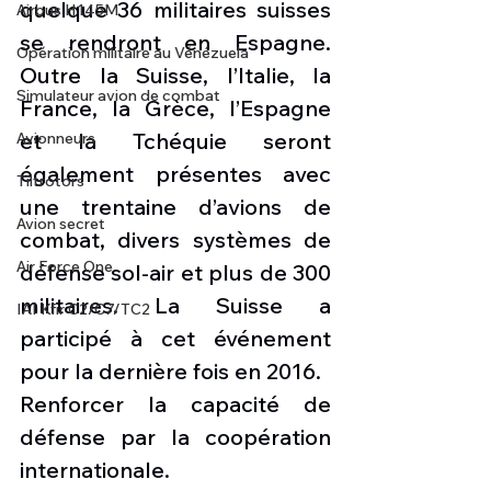
quelque 36 militaires suisses 
Airbus H145M
se rendront en Espagne. 
Opération militaire au Vénézuela
Outre la Suisse, l’Italie, la 
Simulateur avion de combat
France, la Grèce, l’Espagne 
et la Tchéquie seront 
Avionneurs
également présentes avec 
Tiltrotors
une trentaine d’avions de 
Avion secret
combat, divers systèmes de 
Air Force One
défense sol-air et plus de 300 
militaires. La Suisse a 
IAI Kfir C2/C7/TC2
participé à cet événement 
pour la dernière fois en 2016.
Renforcer la capacité de 
défense par la coopération 
internationale.