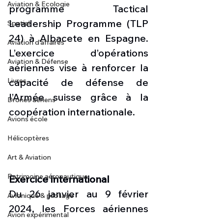
Aviation & Ecologie
programme Tactical 
Leadership Programme (TLP 
Spatial
24) à Albacete en Espagne. 
Aviation d'affaires
L’exercice d’opérations 
Aviation & Défense
aériennes vise à renforcer la 
Livres
capacité de défense de 
l’Armée suisse grâce à la 
Drones aériens
coopération internationale.
Avions école
Hélicoptères
Art & Aviation
Patrimoine aéronautique
Exercice international
Du 26 janvier au 9 février 
Avionique & pilotage
2024, les Forces aériennes 
Avion expérimental